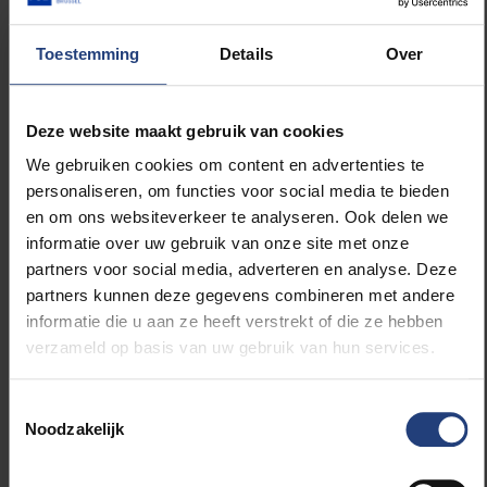
“haalbaar en betaalbaar”, vooral een schrijnend
gebrek aan politieke moed verhult. Het Brusselse Hof
Toestemming
Details
Over
van Beroep veroordeelde onze federale overheid en
de gewesten wegens een tekortschietend
klimaatbeleid dat ook fundamentele mensenrechten
Deze website maakt gebruik van cookies
schendt. Bovendien startte de Europese Commissie
een
inbreukprocedure
om België te dwingen het
We gebruiken cookies om content en advertenties te
definitieve Klimaat- en Energieplan in te dienen. Het
personaliseren, om functies voor social media te bieden
vonnis is glashelder: België moet zijn uitstoot van
en om ons websiteverkeer te analyseren. Ook delen we
broeikasgassen tegen 2030 met 55% verminderen.
informatie over uw gebruik van onze site met onze
partners voor social media, adverteren en analyse. Deze
partners kunnen deze gegevens combineren met andere
Ondanks deze urgentie blijven fossiele brandstoffen
informatie die u aan ze heeft verstrekt of die ze hebben
in België een jaarlijkse financiële subsidie van maar
verzameld op basis van uw gebruik van hun services.
liefst 15 miljard euro ontvangen. Terwijl deze
miljarden naar fossiele brandstoffen blijven stromen,
ontbreekt het aan middelen voor sociale
Toestemmingsselectie
Noodzakelijk
ondersteuning in de klimaattransitie en
klimaatfinanciering voor het Globale Zuiden. Die
landen hebben dat geld dringend nodig om zich aan