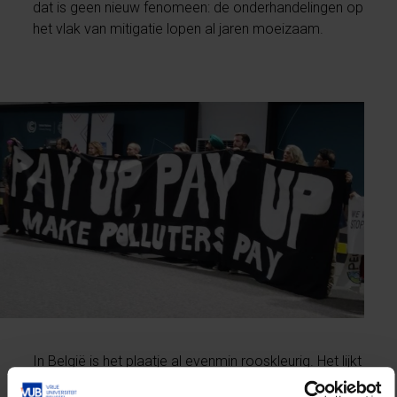
dat is geen nieuw fenomeen: de onderhandelingen op
het vlak van mitigatie lopen al jaren moeizaam.
In België is het plaatje al evenmin rooskleurig. Het lijkt
erop dat het favoriete mantra van onze politici,