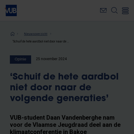
Overslaan
en
naar
de
inhoud
Kruimelpad
Nieuwsoverzicht
gaan
‘Schuif de hete aardbol niet door naar de volgende generaties’
25 november 2024
Opinie
‘Schuif de hete aardbol
niet door naar de
volgende generaties’
VUB-student Daan Vandenberghe nam
voor de Vlaamse Jeugdraad deel aan de
klimaatconferentie in Bakoe