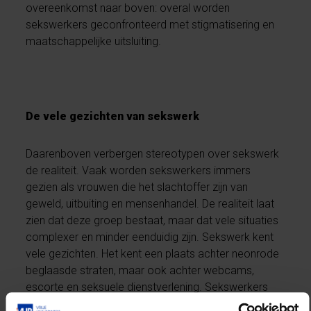
overeenkomst naar boven: overal worden
sekswerkers geconfronteerd met stigmatisering en
maatschappelijke uitsluiting.
De vele gezichten van sekswerk
Daarenboven verbergen stereotypen over sekswerk
de realiteit. Vaak worden sekswerkers immers
gezien als vrouwen die het slachtoffer zijn van
geweld, uitbuiting en mensenhandel. De realiteit laat
zien dat deze groep bestaat, maar dat vele situaties
complexer en minder eenduidig zijn. Sekswerk kent
vele gezichten. Het kent een plaats achter neonrode
beglaasde straten, maar ook achter webcams,
escorte en seksuele dienstverlening. Sekswerkers
kunnen vrouwen zijn, maar ook mannen en