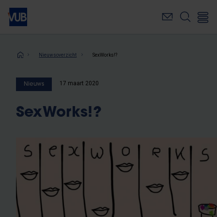
Overslaan
en
naar
de
inhoud
Kruimelpad
Nieuwsoverzicht
SexWorks!?
gaan
17 maart 2020
Nieuws
SexWorks!?