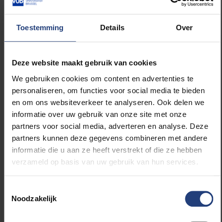
transgenders. Het werk kan een bewuste keuze zijn,
maar kiezen is ook alleen mogelijk als iemand opties
Toestemming
Details
Over
heeft (en die zijn er niet altijd).
Deze website maakt gebruik van cookies
We gebruiken cookies om content en advertenties te
De stigmatisering, het gebrek aan erkenning van de
personaliseren, om functies voor social media te bieden
diversiteit en de weinige gesprekken mét
en om ons websiteverkeer te analyseren. Ook delen we
sekswerkers leiden vaak tot heel wat moeilijkheden.
informatie over uw gebruik van onze site met onze
Het zorgt voor inbreuken op de seksuele en
partners voor social media, adverteren en analyse. Deze
reproductieve gezondheid en rechten van
partners kunnen deze gegevens combineren met andere
sekswerkers. Repressieve wetgeving beperkt de
informatie die u aan ze heeft verstrekt of die ze hebben
keuzevrijheid om op een veilige en waardige manier
verzameld op basis van uw gebruik van hun services.
actief te zijn als sekswerker. Toegang tot gezonde en
veiligere seksuele praktijken en
Toestemmingsselectie
beschermingsmiddelen worden bemoeilijkt. De
Noodzakelijk
maatschappelijke uitsluiting bedreigt het mentaal
welbevinden van sekswerkers, dwingt hen tot het