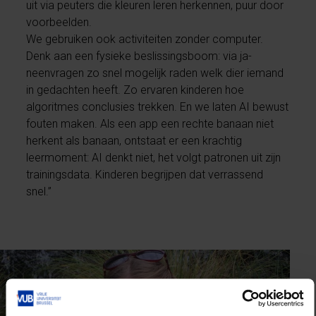
uit via peuters die kleuren leren herkennen, puur door
voorbeelden.
We gebruiken ook activiteiten zonder computer.
Denk aan een fysieke beslissingsboom: via ja-
neenvragen zo snel mogelijk raden welk dier iemand
in gedachten heeft. Zo ervaren kinderen hoe
algoritmes conclusies trekken. En we laten AI bewust
fouten maken. Als een app een rechte banaan niet
herkent als banaan, ontstaat er een krachtig
leermoment: AI denkt niet, het volgt patronen uit zijn
trainingsdata. Kinderen begrijpen dat verrassend
snel.”