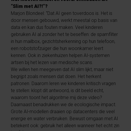
“Slim met AI?!”?
Marjon Blondeel: “Dat AI geen toverdoos is. Het is
door mensen gebouwd, werkt meestal op basis van
data en kan dus fouten maken. Veel kinderen
gebruiken AI al zonder het te beseffen: de spamfilter
in hun mailbox, gezichtsherkenning op hun telefoon,
een robotstofzuiger die hun woonkamer leert
kennen. Ook in ziekenhuizen helpen AI-systemen
artsen bij het lezen van medische scans.
We willen hen meegeven dat AI slim lijkt, maar niet
begrijpt zoals mensen dat doen. Het herkent
patronen. Daarom leren we kinderen kritisch vragen
te stellen: klopt dit antwoord, is dit beeld echt,
waarom toont het algoritme mij deze video?
Daarnaast benadrukken we de ecologische impact.
Grote AI-modellen draaien op datacenters die veel
energie en water verbruiken. Bewust omgaan met AI
betekent ook: gebruik het alleen wanneer het echt zin