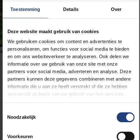
Toestemming
Details
Over
Deze website maakt gebruik van cookies
We gebruiken cookies om content en advertenties te
personaliseren, om functies voor social media te bieden
Marjon Blondeel
en om ons websiteverkeer te analyseren. Ook delen we
informatie over uw gebruik van onze site met onze
partners voor social media, adverteren en analyse. Deze
“Jongeren gebruiken
partners kunnen deze gegevens combineren met andere
informatie die u aan ze heeft verstrekt of die ze hebben
chatbots vaker als
verzameld op basis van uw gebruik van hun services.
gesprekspartner of
vertrouwensfiguur”
Toestemmingsselectie
Noodzakelijk
Welke ethische vragen bespreek je met deze
leeftijdsgroep?
Voorkeuren
Marjon: “Eerlijkheid staat centraal. Veel kinderen