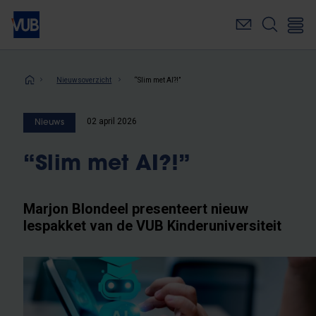
Overslaan
en
naar
de
inhoud
Kruimelpad
Nieuwsoverzicht
“Slim met AI?!”
gaan
02 april 2026
Nieuws
“Slim met AI?!”
Marjon Blondeel presenteert nieuw
lespakket van de VUB Kinderuniversiteit