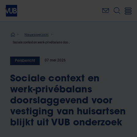
Overslaan
en
naar
de
inhoud
Kruimelpad
Nieuwsoverzicht
gaan
Sociale context en werk-privébalans doorslaggevend voor vestiging van huisartsen blijkt uit VUB onderzoek
07 mei 2026
Persbericht
Sociale context en
werk-privébalans
doorslaggevend voor
vestiging van huisartsen
blijkt uit VUB onderzoek