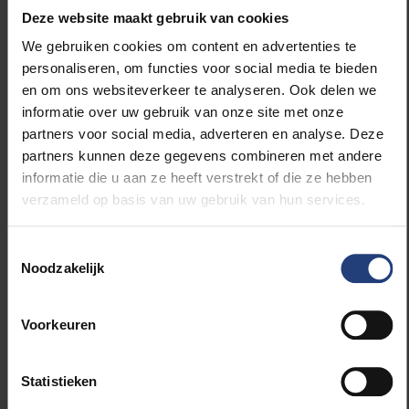
blijven of ze juist te verlaten bij conflicten.
Deze website maakt gebruik van cookies
Vrijheid en variatie
: De autonomie in het beroep
We gebruiken cookies om content en advertenties te
en de grote variatie in pathologie – van jong tot
personaliseren, om functies voor social media te bieden
oud – blijven de belangrijkste intrinsieke
en om ons websiteverkeer te analyseren. Ook delen we
motivatoren.
informatie over uw gebruik van onze site met onze
partners voor social media, adverteren en analyse. Deze
Ondersteuning boven financiële premies
partners kunnen deze gegevens combineren met andere
Het onderzoek suggereert dat beleidsmakers hun
informatie die u aan ze heeft verstrekt of die ze hebben
focus moeten verleggen om huisartsarme zones
verzameld op basis van uw gebruik van hun services.
aantrekkelijker te maken. Financiële incentives, zoals
de in het verleden aangeboden renteloze leningen
van €20.000, misten vaak hun doel. Slechts een
Toestemmingsselectie
beperkt deel van de artsen geeft aan dat een
Noodzakelijk
financiële prikkel doorslaggevend zou zijn. In plaats
daarvan is er een grote vraag naar praktische en
Voorkeuren
administratieve ondersteuning. Gemeentes die
inzetten op hulp bij huisvesting, kinderopvang of het
ontlasten van de administratieve druk, hebben een
Statistieken
grotere kans om nieuw talent aan te trekken.