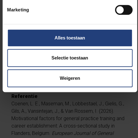
Marketing
Over het onderzoek
De enquête werd verstuurd naar 2.706 alumni,
waarvan 772 respondenten (een respons van 26,7%)
de volledige demografische en motivatievragen
Alles toestaan
beantwoordden. Bijna driekwart van de
respondenten (70,9%) is vrouw. De studie werd
uitgevoerd door de Vrije Universiteit Brussel (VUB) in
Selectie toestaan
samenwerking met de universiteiten van Gent,
Leuven en Antwerpen, op initiatief en onder de koepel
Weigeren
van ICHO.
Referentie
Coenen, L. E., Maseman, M., Lobbestael, J., Gielis, G.,
Gils, A., Vansintejan, J., & Van Rossem, I. (2026).
Motivational factors for general practice training and
career establishment: A cross-sectional study in
Flanders, Belgium.
European Journal of General