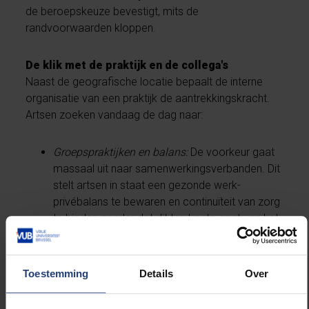
de beroepskeuze bevestigt, mits de
randvoorwaarden kloppen.
De klik met de praktijk en de collega's
Naast de geografische locatie bepaalt de interne
organisatie van een praktijk de aantrekkingskracht.
Artsen zoeken vandaag de dag naar:
Groepspraktijken en balans:
De voorkeur gaat
massaal uit naar samenwerkingsverbanden. Dit
stelt artsen in staat een gezonde werk-
privébalans te bewaren en continuïteit van zorg
te bieden zonder dat dit ten koste gaat van het
eigen welzijn.
Interpersoonlijke dynamiek:
De relatie met
collega’s is cruciaal. Respect en een gedeelde
Toestemming
Details
Over
visie op zorg en werk-privé balans zijn de
belangrijkste redenen om in een praktijk te