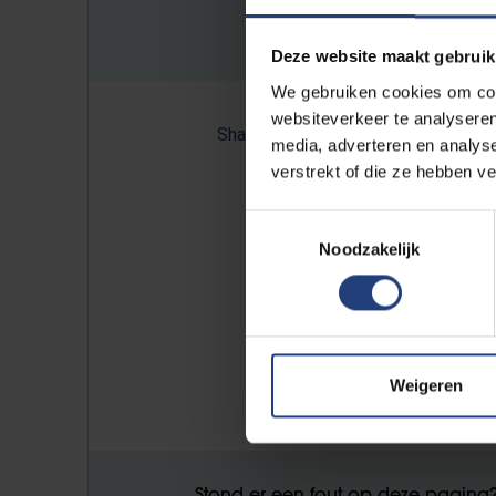
Deze website maakt gebruik
We gebruiken cookies om cont
websiteverkeer te analyseren
Share:
media, adverteren en analys
verstrekt of die ze hebben v
Toestemmingsselectie
Lees ook op VUB Today:
Noodzakelijk
Binnenkort 800km ver rij
"De doorbraak van de elek
Weigeren