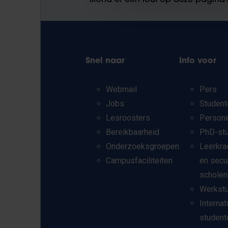
Stond er een fout op deze pagina
Snel naar
Info voor
Webmail
Pers
Jobs
Student
Lesroosters
Person
Bereikbaarheid
PhD-st
Onderzoeksgroepen
Leerkra
Campusfaciliteiten
en secu
scholen
Werkst
Internat
student