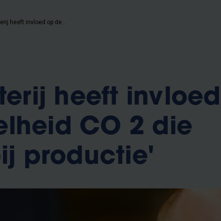
'Soort batterij heeft invloed op de hoeveelheid CO 2 die vrijkomt bij productie'
terij heeft invloe
lheid CO 2 die
ij productie'