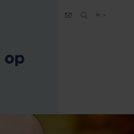
NL
d op