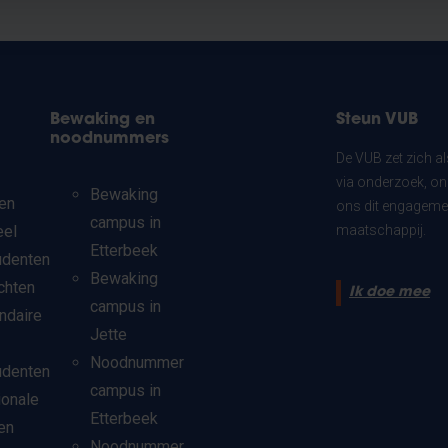
?
Bewaking en
Steun VUB
noodnummers
De VUB zet zich a
via onderzoek, on
Bewaking
en
ons dit engagemen
campus in
eel
maatschappij.
Etterbeek
udenten
Bewaking
chten
Ik doe mee
campus in
ndaire
Jette
Noodnummer
udenten
campus in
ionale
Etterbeek
en
Noodnummer