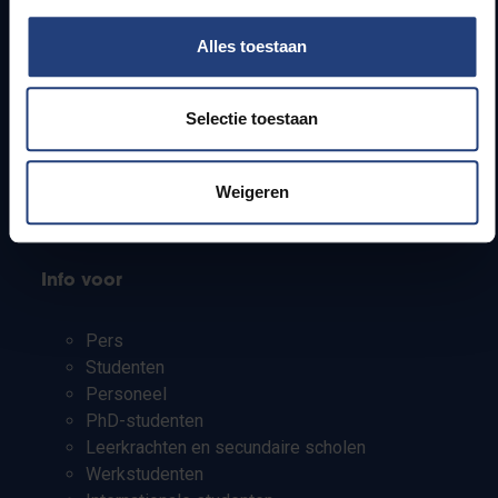
Snel naar
Alles toestaan
Webmail
Jobs
Selectie toestaan
Lesroosters
Bereikbaarheid
Weigeren
Onderzoeksgroepen
Campusfaciliteiten
Info voor
Pers
Studenten
Personeel
PhD-studenten
Leerkrachten en secundaire scholen
Werkstudenten