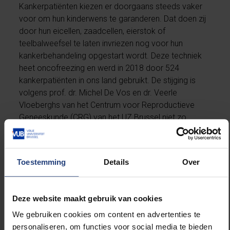
Kankerpatiënten kiezen er doorgaans steeds vaker
voor om hun kinderwens te garanderen. Dat doen zij
door hun eicellen, zaadcellen, eierstok of
teelbalweefsel te laten invriezen nog voor hun
kankerbehandeling opgestart wordt. Deze techniek
heet oncofreezing en werd in 2018 door 524
kankerpatiënten in ons land gebruikt. De stijging is
volgens prof. dr. Michel De Vos en dr. Veerle
Vloeberghs van het Centrum voor Reproductieve
Geneeskunde (CRG) van het UZ Brussel niet zo
verwonderlijk. “Mond-totmondreclame en de
groeiende media-aandacht spelen daarin een
belangrijke rol. Ook cruciaal is dat de behandeling
Toestemming
Details
Over
volledig wordt terugbetaald sinds april 2017. Zonder
de terugbetaling zou het een duur proces zijn voor
patiënten, met prijzen die oplopen tot 3.400 euro.”
Deze website maakt gebruik van cookies
Lees meer op
hbvl.be
(+).
We gebruiken cookies om content en advertenties te
personaliseren, om functies voor social media te bieden