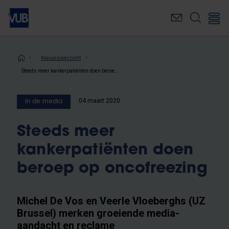
Overslaan
en
naar
de
inhoud
Kruimelpad
Nieuwsoverzicht
gaan
Steeds meer kankerpatiënten doen beroep op oncofreezing
04 maart 2020
In de media
Steeds meer
kankerpatiënten doen
beroep op oncofreezing
Michel De Vos en Veerle Vloeberghs (UZ
Brussel) merken groeiende media-
aandacht en reclame