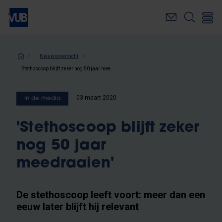
Overslaan
en
naar
de
inhoud
Kruimelpad
Nieuwsoverzicht
gaan
'Stethoscoop blijft zeker nog 50 jaar meedraaien'
03 maart 2020
In de media
'Stethoscoop blijft zeker
nog 50 jaar
meedraaien'
De stethoscoop leeft voort: meer dan een
eeuw later blijft hij relevant