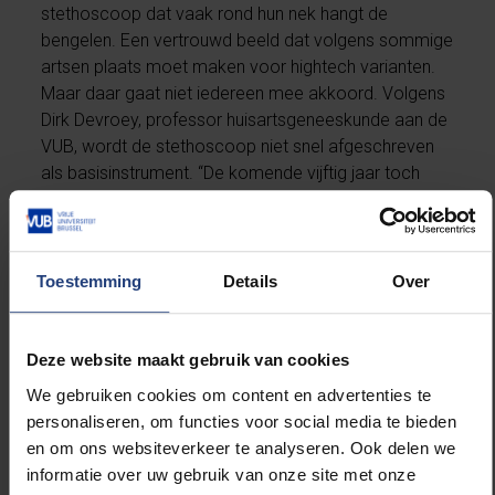
stethoscoop dat vaak rond hun nek hangt de
bengelen. Een vertrouwd beeld dat volgens sommige
artsen plaats moet maken voor hightech varianten.
Maar daar gaat niet iedereen mee akkoord. Volgens
Dirk Devroey, professor huisartsgeneeskunde aan de
VUB, wordt de stethoscoop niet snel afgeschreven
als basisinstrument. “De komende vijftig jaar toch
niet, en dat is net omdat de stethoscoop
geëvolueerd is. Er wordt steeds vaker met
elektronisch versterkte microfoontjes gewerkt in
plaats van puur de luchtverplaatsing te registreren.”
Toestemming
Details
Over
Lees meer op
hln.be
(+).
Deze website maakt gebruik van cookies
We gebruiken cookies om content en advertenties te
personaliseren, om functies voor social media te bieden
Lees meer over:
en om ons websiteverkeer te analyseren. Ook delen we
informatie over uw gebruik van onze site met onze
Maatschappij en engagement