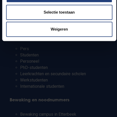
Lesroosters
Bereikbaarheid
Selectie toestaan
Onderzoeksgroepen
Campusfaciliteiten
Weigeren
Info voor
Pers
Studenten
Personeel
PhD-studenten
Leerkrachten en secundaire scholen
Werkstudenten
Internationale studenten
Bewaking en noodnummers
Bewaking campus in Etterbeek