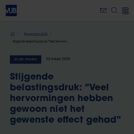
Overslaan
en
naar
de
inhoud
Kruimelpad
Nieuwsoverzicht
gaan
Stijgende belastingsdruk: "Veel hervormingen hebben gewoon niet het gewenste effect gehad"
03 maart 2020
In de media
Stijgende
belastingsdruk: "Veel
hervormingen hebben
gewoon niet het
gewenste effect gehad"