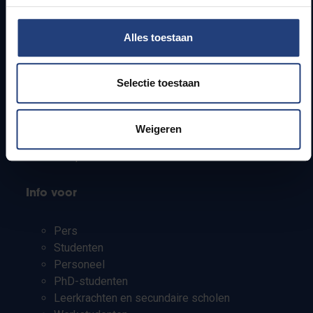
Snel naar
Alles toestaan
Webmail
Selectie toestaan
Jobs
Lesroosters
Bereikbaarheid
Weigeren
Onderzoeksgroepen
Campusfaciliteiten
Info voor
Pers
Studenten
Personeel
PhD-studenten
Leerkrachten en secundaire scholen