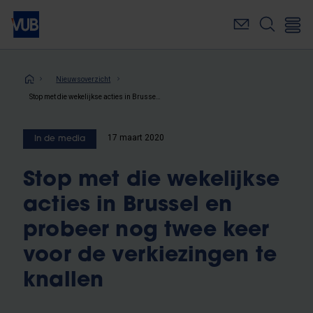
Overslaan
en
naar
de
inhoud
Kruimelpad
Nieuwsoverzicht
gaan
Stop met die wekelijkse acties in Brussel en probeer nog twee keer voor de verkiezingen te knallen
17 maart 2020
In de media
Stop met die wekelijkse
acties in Brussel en
probeer nog twee keer
voor de verkiezingen te
knallen