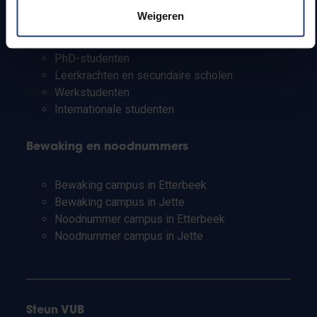
Pers
Weigeren
Studenten
Personeel
PhD-studenten
Leerkrachten en secundaire scholen
Werkstudenten
Internationale studenten
Bewaking en noodnummers
Bewaking campus in Etterbeek
Bewaking campus in Jette
Noodnummer campus in Etterbeek
Noodnummer campus in Jette
Steun VUB