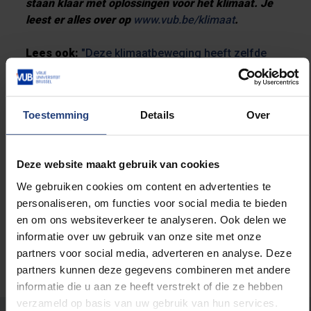
staan klaar met oplossingen voor het klimaat. Je
leest er alles over op
www.vub.be/klimaat
.
Lees ook:
"Deze klimaatbeweging heeft zelfde
potentieel als antirakettenbetogingen in 1983"
Toestemming
Details
Over
Lees meer over:
Deze website maakt gebruik van cookies
Maatschappij en engagement
We gebruiken cookies om content en advertenties te
personaliseren, om functies voor social media te bieden
en om ons websiteverkeer te analyseren. Ook delen we
informatie over uw gebruik van onze site met onze
partners voor social media, adverteren en analyse. Deze
partners kunnen deze gegevens combineren met andere
informatie die u aan ze heeft verstrekt of die ze hebben
verzameld op basis van uw gebruik van hun services.