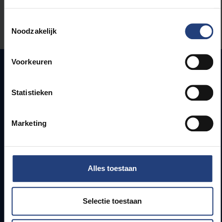
Stond er een fout op deze pagina?
Toestemmingsselectie
Laat het ons weten
Noodzakelijk
Voorkeuren
Snel naar
Statistieken
Webmail
Marketing
Jobs
Lesroosters
Bereikbaarheid
Onderzoeksgroepen
Alles toestaan
Campusfaciliteiten
Selectie toestaan
Info voor