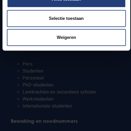
Jobs
Lesroosters
Selectie toestaan
Bereikbaarheid
Onderzoeksgroepen
Campusfaciliteiten
Weigeren
Info voor
Pers
Studenten
Personeel
PhD-studenten
Leerkrachten en secundaire scholen
Werkstudenten
Internationale studenten
Bewaking en noodnummers