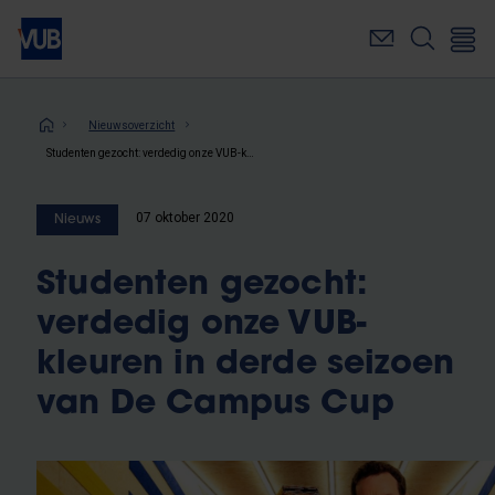
Overslaan
en
naar
de
inhoud
Kruimelpad
Nieuwsoverzicht
gaan
Studenten gezocht: verdedig onze VUB-kleuren in derde seizoen van De Campus Cup
07 oktober 2020
Nieuws
Studenten gezocht:
verdedig onze VUB-
kleuren in derde seizoen
van De Campus Cup