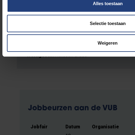
Alles toestaan
ID
Naam:
Phoebe Janssens
Selectie toestaan
Leeftijd:
25 jaar
Studies:
Master in de rechten
Afgestudeerd:
juni 2025
Weigeren
Huidige functie:
Advocaat-stagiair
Werkgever:
Nelissen Grade
Jobbeurzen aan de VUB
Jobfair
Datum
Organisatie