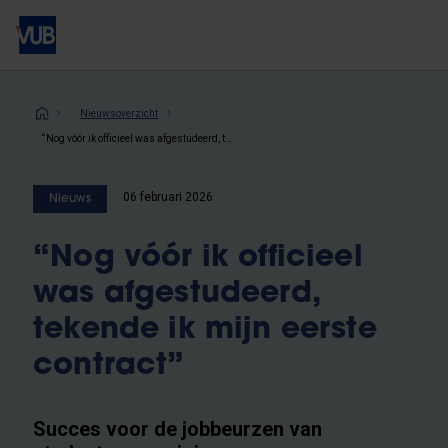
Overslaan
en
naar
de
inhoud
Kruimelpad
Nieuwsoverzicht
gaan
“Nog vóór ik officieel was afgestudeerd, tekende ik mijn eerste contract”
06 februari 2026
Nieuws
“Nog vóór ik officieel
was afgestudeerd,
tekende ik mijn eerste
contract”
Succes voor de jobbeurzen van