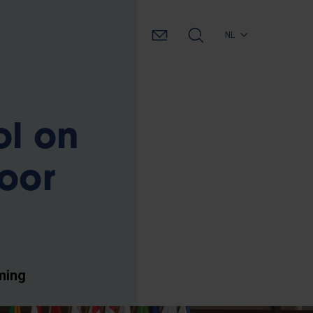
NL
l on
voor
ming