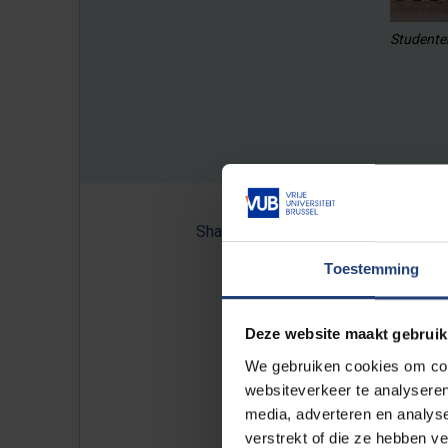
Studente
Share:
Toestemming
De VUB Brussels School of Go
Deze website maakt gebruik
de handen in elkaar voor de
We gebruiken cookies om cont
Making.
Dit intensieve prog
websiteverkeer te analyseren
één week in Lissabon.
media, adverteren en analys
verstrekt of die ze hebben v