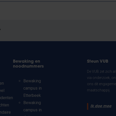
?
Bewaking en
Steun VUB
noodnummers
De VUB zet zich a
via onderzoek, on
Bewaking
en
ons dit engagemen
campus in
eel
maatschappij.
Etterbeek
udenten
Bewaking
chten
Ik doe mee
campus in
ndaire