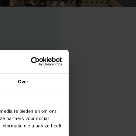
Over
t 10 juli 2026
 Policy
 media te bieden en om ons
 in Brussel en
ze partners voor social
nformatie die u aan ze heeft