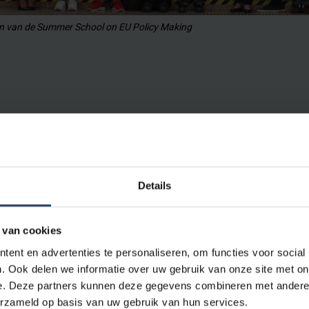
n van de Summer School on EU Policy Making
Details
vernance en NOVA University of Lisbon slaan van 29 juni to
 van cookies
 volgende editie van de Jean Monnet Summer School on EU
ent en advertenties te personaliseren, om functies voor social
ramma van twee weken op de campus vindt één week plaats
. Ook delen we informatie over uw gebruik van onze site met on
e. Deze partners kunnen deze gegevens combineren met andere i
erzameld op basis van uw gebruik van hun services.