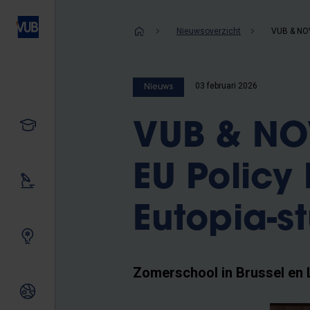
Overslaan
en
Kruimelpad
Nieuwsoverzicht
naar
de
inhoud
03 februari 2026
Nieuws
gaan
Studeren
VUB & NO
EU Policy
Ons onderzoek
Eutopia-s
Samen innoveren
Zomerschool in Brussel en 
Internationale relaties