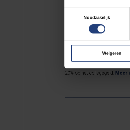
De editie van 2026 richt zich o
Toestemmingsselectie
handel, ontwikkeling, technolo
Noodzakelijk
verkennen studenten hoe de EU a
instellingen, het EU-recht en he
De Summer School wordt gezame
Weigeren
❗️Studenten van alle EUTOPIA-uni
20% op het collegegeld.
Meer 