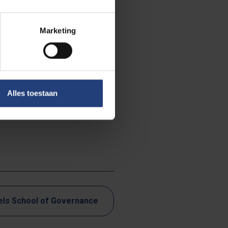
cussies over
studiebezoeken
Marketing
 de EU-
rt 6 ECTS op.
Alles toestaan
eve korting van
els School of Governance