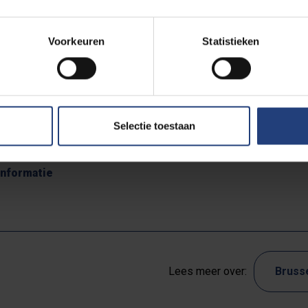
p de externe dimensies van de beleidsvorming van de EU, met dis
gie en duurzaamheid. Door middel van interactieve seminars en 
Voorkeuren
Statistieken
ls mondiale speler functioneert en verdiepen ze hun kennis van
t besluitvormingsproces.
nlijk georganiseerd door twee EUTOPIA-universiteiten en leve
Selectie toestaan
versiteiten en EUTOPIA-partneruniversiteiten krijgen een exclusi
informatie
Lees meer over:
Bruss