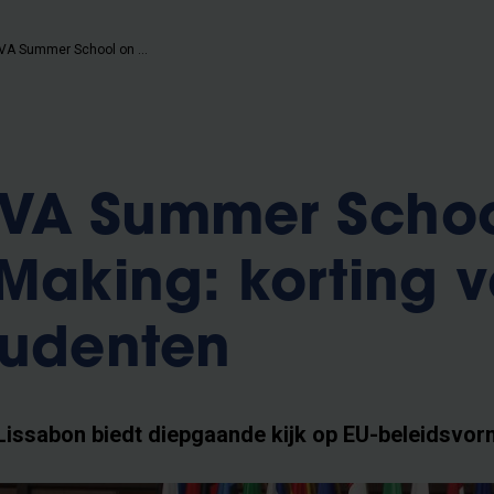
VUB & NOVA Summer School on EU Policy Making: korting voor Eutopia-studenten
VA Summer Schoo
 Making: korting 
tudenten
Lissabon biedt diepgaande kijk op EU-beleidsvor