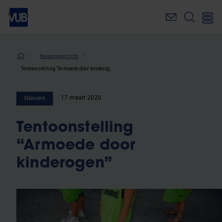
Overslaan
en
naar
de
inhoud
Kruimelpad
Nieuwsoverzicht
gaan
Tentoonstelling “Armoede door kinderogen”
17 maart 2020
Nieuws
Tentoonstelling
“Armoede door
kinderogen”