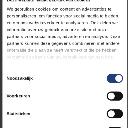
Nog tot 4 mei kan je in gebouw D gratis een
We gebruiken cookies om content en advertenties te
bezoekje brengen aan de fototentoonstelling
personaliseren, om functies voor social media te bieden
“Armoede door kinderogen”.
en om ons websiteverkeer te analyseren. Ook delen we
Meer informatie over het bezoek mét of
informatie over uw gebruik van onze site met onze
zonder gids is te vinden op de website van
partners voor social media, adverteren en analyse. Deze
Uitstraling Permanente Vorming (UPV)
.
partners kunnen deze gegevens combineren met andere
Als afsluiter van de tentoonstelling is er op
informatie die u aan ze heeft verstrekt of die ze hebben
dinsdagavond 10 mei een panelgesprek met
verzameld op basis van uw gebruik van hun services.
experten en Brusselse armoedeverenigingen.
Hoe speelt armoede een rol in het leven van
Toestemmingsselectie
kinderen en hun toekomstperspectieven? Prof.
Noodzakelijk
dr. Jenneke Christiaens en VUB-fellow Rik
Pinxten zijn alvast van de partij. De finnisage
gaat door om 18u aan de Erasmushogeschool
Voorkeuren
Brussel.
De tentoonstelling is een samenwerking tussen
Statistieken
Vrije Universiteit Brussel, DeMens.Nu,
Erasmushogeschool Brussel, UZ Brussel, Agora