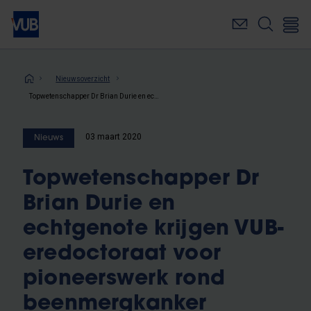
Overslaan
en
naar
de
inhoud
Kruimelpad
Nieuwsoverzicht
gaan
Topwetenschapper Dr Brian Durie en echtgenote krijgen VUB-eredoctoraat voor pioneerswerk rond beenmergkanker
03 maart 2020
Nieuws
Topwetenschapper Dr
Brian Durie en
echtgenote krijgen VUB-
eredoctoraat voor
pioneerswerk rond
beenmergkanker