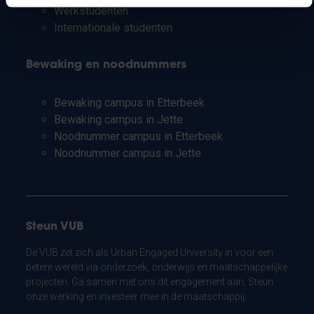
Werkstudenten
Internationale studenten
Bewaking en noodnummers
Bewaking campus in Etterbeek
Bewaking campus in Jette
Noodnummer campus in Etterbeek
Noodnummer campus in Jette
Steun VUB
De VUB zet zich als Urban Engaged University in voor een
betere wereld via onderzoek, onderwijs en maatschappelijke
projecten. Ga samen met ons dit engagement aan. Steun
onze werking en investeer mee in de maatschappij.