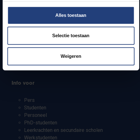
Snel naar
Alles toestaan
Webmail
Selectie toestaan
Jobs
Lesroosters
Bereikbaarheid
Weigeren
Onderzoeksgroepen
Campusfaciliteiten
Info voor
Pers
Studenten
Personeel
PhD-studenten
Leerkrachten en secundaire scholen
Werkstudenten