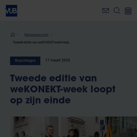
Overslaan
en
naar
de
inhoud
Kruimelpad
Nieuwsoverzicht
gaan
Tweede editie van weKONEKT-week loopt op zijn einde
17 maart 2020
Reportages
Tweede editie van
weKONEKT-week loopt
op zijn einde