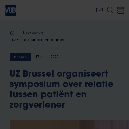
Overslaan
en
naar
de
inhoud
Kruimelpad
Nieuwsoverzicht
gaan
UZ Brussel organiseert symposium over relatie tussen patiënt en zorgverlener
17 maart 2020
Nieuws
UZ Brussel organiseert
symposium over relatie
tussen patiënt en
zorgverlener