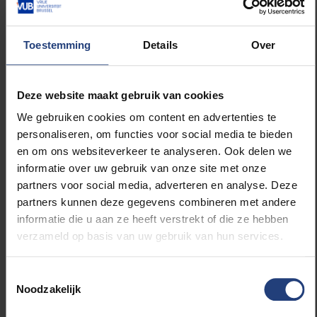
Tijdens het symposium komen 10 sprekers aan
het woord die actief zijn binnen het domein van
Toestemming
Details
Over
de zorgverlening. Ze worden ingeleid door
twee animatoren: Gertjie Brijssinck en Lode
Verreyen. Gertjie is een patiënt die een
Deze website maakt gebruik van cookies
dubbele borstamputatie en dubbele
We gebruiken cookies om content en advertenties te
borstreconstructie heeft gekregen. Lode is
personaliseren, om functies voor social media te bieden
kinesitherapeut maar ook ervaren lesgever in
en om ons websiteverkeer te analyseren. Ook delen we
patiënt- en zorgverlenercommunicatie en
informatie over uw gebruik van onze site met onze
bestuurslid bij EACH (European Association for
partners voor social media, adverteren en analyse. Deze
Communication in Health).
partners kunnen deze gegevens combineren met andere
informatie die u aan ze heeft verstrekt of die ze hebben
Lees alles over het symposium op
www.patient-
verzameld op basis van uw gebruik van hun services.
zorgverlener.be
.
Toestemmingsselectie
Noodzakelijk