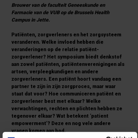
Brouwer van de faculteit Geneeskunde en
Farmacie van de VUB op de Brussels Health
Campus in Jette. ​​
Patiënten, zorgverleners en het zorgsysteem
veranderen. Welke invloed hebben die
veranderingen op de relatie patiënt-
zorgverlener? Het symposium biedt denkstof
aan zowel patiënten, patiëntenverenigingen als
artsen, verpleegkundigen en andere
zorgverleners. Een patiënt hoort vandaag een
partner te zijn in zijn zorgproces, maar waar
staat dat voor? Hoe communiceren patiënt en
zorgverlener best met elkaar? Welke
verwachtingen, rechten en plichten hebben ze
tegenover elkaar? Wat betekent ‘patient
empowerment’? Deze en nog vele andere
vragen komen aan bod.