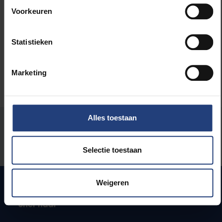
Lees meer over:
Voorkeuren
Maatschappij en engagement
Statistieken
Marketing
Alles toestaan
Stond er een fout op deze pagina?
Laat het ons weten
Selectie toestaan
Weigeren
Snel naar