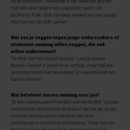
de professoren. Uiteindelijk is het allemaal gestart
met een idee tijdens een slapeloze nacht van
professor Kuijk. Ook vandaag werken we nog graag
met hem en de VUB samen.”
Wat zou je zeggen tegen jonge onderzoekers of
studenten vandaag willen zeggen, die ook
willen ondernemen?
“Ik denk aan het woord ‘bruisen’. Laat je passie
bruisen. Geloof in jezelf en je verhaal, maar blijf wel
geconnecteerd met de realiteit. En wees bereid om
hard te werken.”
Wat betekent succes vandaag voor jou?
“Ik ben ondertussen President van het bedrijf. Succes
betekent op dit moment de impact die we als groep
creëren, het succesvol vertalen van onze
technologie in producten en business. Maar succes
betekent voor mij ook: onze medewerkers zien