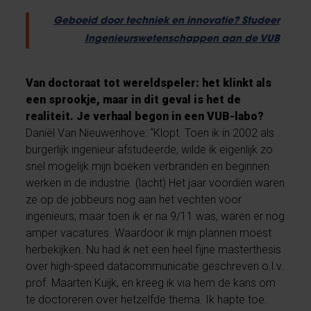
Geboeid door techniek en innovatie? Studeer
Ingenieurswetenschappen aan de VUB
Van doctoraat tot wereldspeler: het klinkt als
een sprookje, maar in dit geval is het de
realiteit. Je verhaal begon in een VUB-labo?
Daniël Van Nieuwenhove: “Klopt. Toen ik in 2002 als
burgerlijk ingenieur afstudeerde, wilde ik eigenlijk zo
snel mogelijk mijn boeken verbranden en beginnen
werken in de industrie. (lacht) Het jaar voordien waren
ze op de jobbeurs nog aan het vechten voor
ingenieurs, maar toen ik er na 9/11 was, waren er nog
amper vacatures. Waardoor ik mijn plannen moest
herbekijken. Nu had ik net een heel fijne masterthesis
over high-speed datacommunicatie geschreven o.l.v.
prof. Maarten Kuijk, en kreeg ik via hem de kans om
te doctoreren over hetzelfde thema. Ik hapte toe.