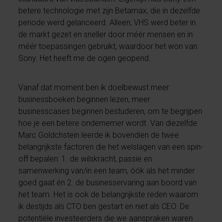
betere technologie met zijn Betamax, die in dezelfde
periode werd gelanceerd. Alleen, VHS werd beter in
de markt gezet en sneller door méér mensen en in
méér toepassingen gebruikt, waardoor het won van
Sony. Het heeft me de ogen geopend.
Vanaf dat moment ben ik doelbewust meer
businessboeken beginnen lezen, meer
businesscases beginnen bestuderen, om te begrijpen
hoe je een betere ondernemer wordt. Van diezelfde
Marc Goldchstein leerde ik bovendien de twee
belangrijkste factoren die het welslagen van een spin-
off bepalen: 1. de wilskracht, passie en
samenwerking van/in een team, óók als het minder
goed gaat én 2. de businesservaring aan boord van
het team. Het is ook de belangrijkste reden waarom
ik destijds als CTO ben gestart en niet als CEO. De
potentiële investeerders die we aanspraken waren