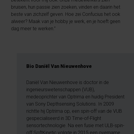
bruisen, hun passie zien zoeken, vinden en daarin het
beste van zichzelf geven. Hoe zei Confucius het ook
alweer? Maak van je hobby je werk, en je hoeft geen
dag meer te werken.”
Bio Daniël Van Nieuwenhove
Daniël Van Nieuwenhove is doctor in de
ingenieurswetenschappen (VUB),
medeoprichter van Optrima en huidig President
van Sony Depthsensing Solutions. In 2009
richtte hij Optrima op, een spin-off van de VUB
gespecialiseerd in 3D Time-of-Flight
sensortechnologie. Na een fusie met ULB-spin-
off SoftKinetic volgde in 2015 een overname