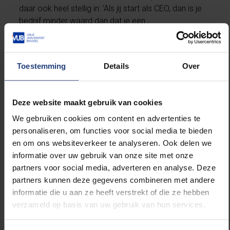
daar ook heel stellig in: ‘Als jij start als CEO, dan is je
bedrijf minder waard dan dat je een
ervaringsdeskundige aan het roer zet, die al wat
beginnersfouten gemaakt heeft.’”
Toestemming
Details
Over
Wat betekende het voor jou toen SoftKinetic
werd overgenomen door Sony?
“Ons verhaal werd zo groot, dat een verhuis naar
Deze website maakt gebruik van cookies
Silicon Valley de logische
next step
was. Die stap viel
We gebruiken cookies om content en advertenties te
wat moeilijk, niet iedereen in het kernteam was
personaliseren, om functies voor social media te bieden
gemotiveerd om naar Amerika te verhuizen. Tegelijk
en om ons websiteverkeer te analyseren. Ook delen we
beseften we dat, als we de wereld echt wilden
informatie over uw gebruik van onze site met onze
veranderen, een multinational hier zijn schouders mee
partners voor social media, adverteren en analyse. Deze
moest onderzetten. Sony leek toen de perfecte
partners kunnen deze gegevens combineren met andere
kandidaat, omdat hun visie totaal overeenstemde
informatie die u aan ze heeft verstrekt of die ze hebben
met de onze. Gevolg: in 2015 nam Sony Softkinetic
verzameld op basis van uw gebruik van hun services.
over, en in 2017 werd Sony Depthsensing Solutions
geboren.”