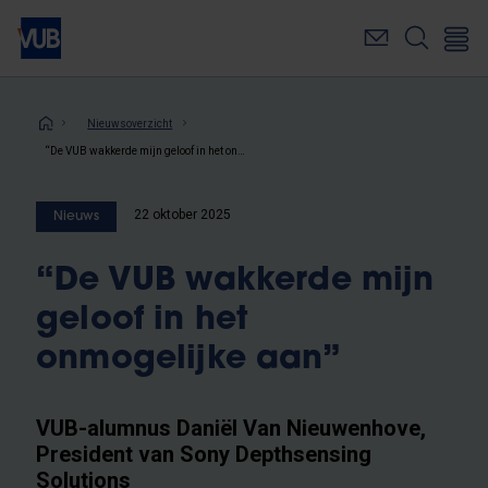
Overslaan
en
naar
de
inhoud
Kruimelpad
Nieuwsoverzicht
gaan
“De VUB wakkerde mijn geloof in het onmogelijke aan”
22 oktober 2025
Nieuws
“De VUB wakkerde mijn
geloof in het
onmogelijke aan”
VUB-alumnus Daniël Van Nieuwenhove,
President van Sony Depthsensing
Solutions