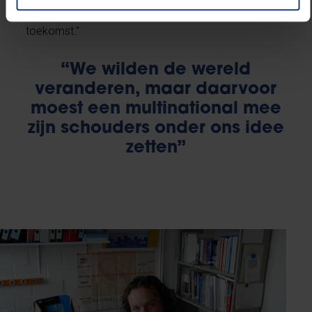
drone aan je voordeur wordt gezet. Dat wordt dus de
toekomst.”
“We wilden de wereld
veranderen, maar daarvoor
moest een multinational mee
zijn schouders onder ons idee
zetten”