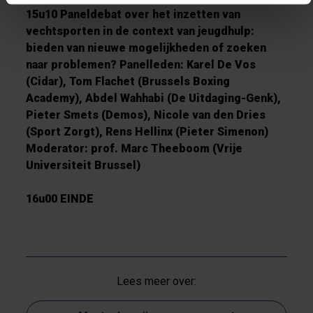
15u10
Paneldebat over het inzetten van
vechtsporten in de context van jeugdhulp:
bieden van nieuwe mogelijkheden of zoeken
naar problemen? Panelleden: Karel De Vos
(Cidar), Tom Flachet (Brussels Boxing
Academy), Abdel Wahhabi (De Uitdaging-Genk),
Pieter Smets (Demos), Nicole van den Dries
(Sport Zorgt), Rens Hellinx (Pieter Simenon)
Moderator: prof. Marc Theeboom (Vrije
Universiteit Brussel)
16u00
EINDE
Lees meer over: