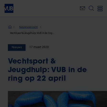
Overslaan
en
naar
de
inhoud
Kruimelpad
Nieuwsoverzicht
gaan
Vechtsport & Jeugdhulp: VUB in de ring op 22 april
17 maart 2020
Nieuws
Vechtsport &
Jeugdhulp: VUB in de
ring op 22 april