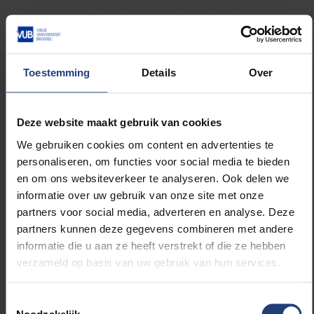
11u00
Praktijk aan het woord: getuigenis over
Sport-Zorgtrajecten in Nederland. Door Nicole
van den Dries, voert het project ‘Budo in het
Bijzonder’ uit en maakt daarbij gebruik van de
Toestemming
Details
Over
interventie Sport Zorgt.
11u45
Sofa-interview over ‘Slagkracht op De
Deze website maakt gebruik van cookies
Markt’, het boks-project in
We gebruiken cookies om content en advertenties te
gemeenschapsinstelling De Kempen. Met
personaliseren, om functies voor social media te bieden
Abdel Wahhabi (De Uitdaging, Genk), Magda
en om ons websiteverkeer te analyseren. Ook delen we
Massoels (gemeenschapsinstelling De Kempen,
informatie over uw gebruik van onze site met onze
Mol) en Els Dom (Risicovechtsportplatform –
partners voor social media, adverteren en analyse. Deze
VSF).
partners kunnen deze gegevens combineren met andere
informatie die u aan ze heeft verstrekt of die ze hebben
12u30
LUNCH
verzameld op basis van uw gebruik van hun services.
13u20
Inleiding en toelichting bij de resultaten
Toestemmingsselectie
van het onderzoeksopzet ‘Slagkracht op De