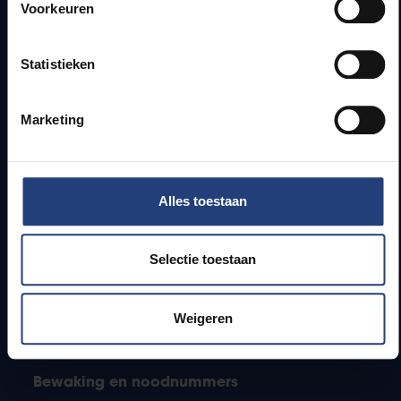
Webmail
Voorkeuren
Jobs
Lesroosters
Statistieken
Bereikbaarheid
Onderzoeksgroepen
Campusfaciliteiten
Marketing
Info voor
Alles toestaan
Pers
Studenten
Personeel
Selectie toestaan
PhD-studenten
Leerkrachten en secundaire scholen
Werkstudenten
Weigeren
Internationale studenten
Bewaking en noodnummers