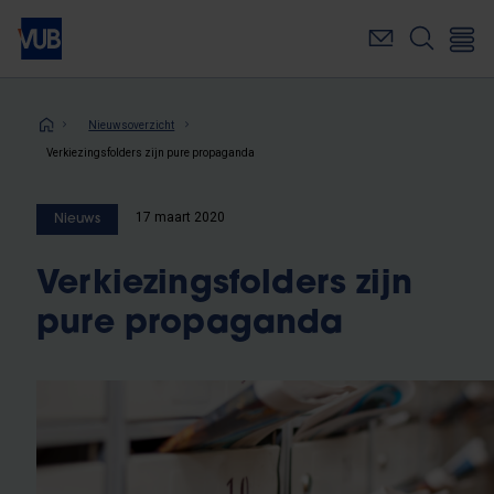
Overslaan
en
naar
de
inhoud
Kruimelpad
Nieuwsoverzicht
gaan
Verkiezingsfolders zijn pure propaganda
17 maart 2020
Nieuws
Verkiezingsfolders zijn
pure propaganda