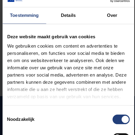
Maatschappij en engagement
Toestemming
Details
Over
Deze website maakt gebruik van cookies
We gebruiken cookies om content en advertenties te
personaliseren, om functies voor social media te bieden
en om ons websiteverkeer te analyseren. Ook delen we
informatie over uw gebruik van onze site met onze
Stond er een fout op deze pagina?
partners voor social media, adverteren en analyse. Deze
partners kunnen deze gegevens combineren met andere
Laat het ons weten
informatie die u aan ze heeft verstrekt of die ze hebben
verzameld op basis van uw gebruik van hun services.
Toestemmingsselectie
Noodzakelijk
Snel naar