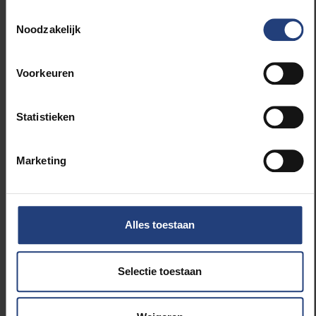
Toestemmingsselectie
Als
Urban Engaged University
streeft de VUB er naar
Noodzakelijk
om positieve impact teweeg te brengen en het
verschil te maken in de samenleving. Daarom zet de
VUB sinds kort in op een
publiekswerking
,
Voorkeuren
waarmee ze via kennis en inzichten van academici,
beleidsmakers en professionals actuele thema's
Statistieken
bespreekbaar maakt en mensen met gelijke of
aanvullende expertise met elkaar in contact brengt.
Marketing
Wij willen onze publiekswerking graag
samen met
jou
vormgeven. Heb je een thema waar je graag
meer over te weten wil komen? Ben of ken je iemand
Alles toestaan
die mensen weet te inspireren en enthousiasmeren
over maatschappelijke of innovatieve topics? Dan
kan jij ons helpen
mee(r) impact te creëren
.
Selectie toestaan
Bepaal mee de inhoud van ons