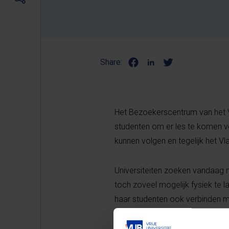
Share:
Het Bezoekerscentrum van het 
studenten om er les te komen vo
kunnen volgen en tegelijk het V
Universiteiten zoeken vandaag 
toch zoveel mogelijk fysiek te 
haar studenten ook verbinden m
VUB. Via weKONEKT wil de VUB 
intensifiëren. Daarom vroeg VU