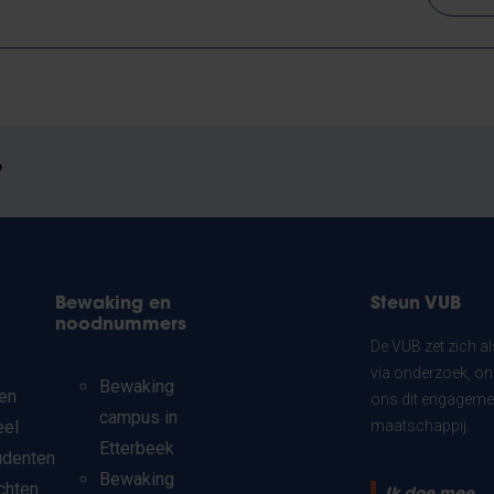
?
Bewaking en
Steun VUB
noodnummers
De VUB zet zich a
via onderzoek, on
Bewaking
en
ons dit engagemen
campus in
eel
maatschappij.
Etterbeek
udenten
Bewaking
chten