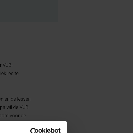
r VUB-
ek les te
en en de lessen
opa wil de VUB
bord voor de
d te
essen in de