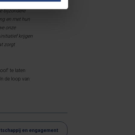
e bijzondere
ing en met hun
 we onze
itiatief krijgen
t zorgt
of’ te laten
In de loop van
tschappij en engagement