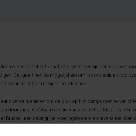
Vlaams Parlement zet vanaf 24 september zijn deuren open voo
lgen. Dat geeft hen de mogelijkheid om in coronatijden toch fysi
laams Parlement van nabij te leren kennen.
naar diverse manieren om de druk op hun campussen te verlicht
laten doorgaan. Als Vlaamse universiteit in de hoofdstad van Eur
et Brussel, een belangrijke voedingsbodem en tevens een klank
haar banden met het Vlaams Parlement versterken door de ban
B-rector Caroline Pauwels aan het Vlaams Parlement sommige l