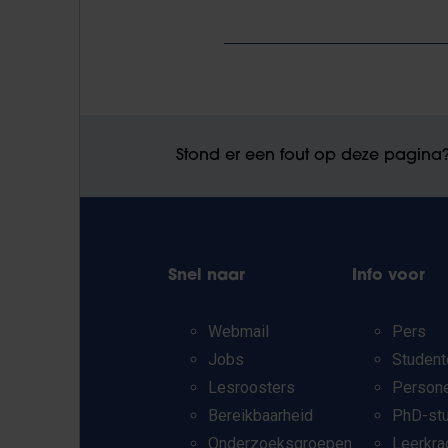
Stond er een fout op deze pagina
Snel naar
Info voor
Webmail
Pers
Jobs
Student
Lesroosters
Person
Bereikbaarheid
PhD-st
Onderzoeksgroepen
Leerkra