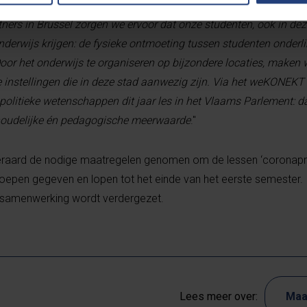
ers in Brussel zorgen we ervoor dat onze studenten, ook in dez
onderwijs krijgen: de fysieke ontmoeting tussen studenten onderl
 Door het onderwijs te organiseren op bijzondere locaties, maken
instellingen die in deze stad aanwezig zijn. Via het weKONEKT in
 politieke wetenschappen dit jaar les in het Vlaams Parlement: da
nhoudelijke én pedagogische meerwaarde
."
eraard de nodige maatregelen genomen om de lessen ‘coronapro
roepen gegeven en lopen tot het einde van het eerste semester. 
e samenwerking wordt verdergezet.
Lees meer over:
Maa