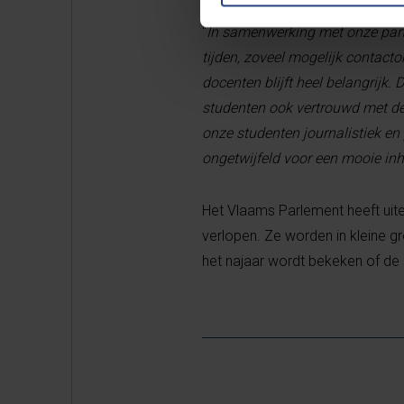
“
In samenwerking met onze partn
tijden, zoveel mogelijk contact
docenten blijft heel belangrijk.
studenten ook vertrouwd met de 
onze studenten journalistiek en
ongetwijfeld voor een mooie i
Het Vlaams Parlement heeft uit
verlopen. Ze worden in kleine g
het najaar wordt bekeken of d