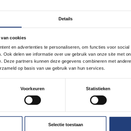
n plaatsvinden.
Details
 van cookies
an bij de start in 1995 voor gekozen om een open huis te zijn vo
ent en advertenties te personaliseren, om functies voor social
nleving. De glazen koepel staat daarvoor symbool. Het is voo
. Ook delen we informatie over uw gebruik van onze site met on
tief antwoordde op de vraag van VUB-rector Caroline Pauwels. H
e. Deze partners kunnen deze gegevens combineren met andere i
anden zijn democratische rol voluit blijven opnemen, maar we v
erzameld op basis van uw gebruik van hun services.
erwijs, in deze tijden zo optimaal mogelijk blijft functioneren. A
r graag.”
Voorkeuren
Statistieken
f ook in het plan om de banden met instellingen in Brussel nauwer
n komen met Brussel.
Selectie toestaan