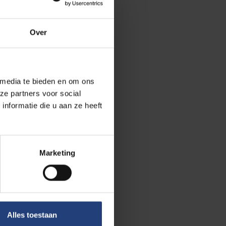
Over
or alle
 media te bieden en om ons
r ons dan ook
ze partners voor social
et Vlaams
nformatie die u aan ze heeft
inden het ook
ls we daarbij
Marketing
 aan te halen en
Alles toestaan