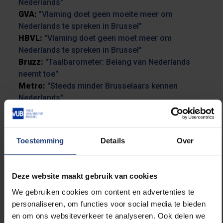
Nederlands"
GVA:
"Vlaming doet geen moeite meer om
Nederlands te spreken in Brussel"
HBVL:
"Vlaming doet geen moet meer om
Nederlands te spreken in Brussel"
Bruzz:
"Taalbarometer: Belang van Nederlands
neemt toe"
Metro:
"Steeds minder Brusselaars kennen
Nederlands"
Toestemming
Details
Over
Lees meer over:
Deze website maakt gebruik van cookies
We gebruiken cookies om content en advertenties te
weKONEKT
personaliseren, om functies voor social media te bieden
en om ons websiteverkeer te analyseren. Ook delen we
Wetenschap en onderzoek