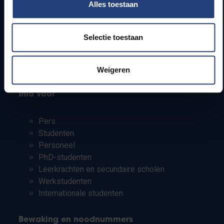
Alles toestaan
Webmail
Jobs
Lesroosters
Selectie toestaan
Bereikbaarheid
Onderzoeksgroepen
Campusfaciliteiten
Weigeren
Info voor
Pers
Studenten
Personeel
PhD-studenten
Leerkrachten en secundaire scholen
Werkstudenten
Internationale studenten
Bewaking en noodnummers