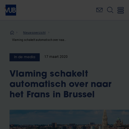
Overslaan
en
naar
de
inhoud
Kruimelpad
Nieuwsoverzicht
gaan
Vlaming schakelt automatisch over naar het Frans in Brussel
17 maart 2020
In de media
Vlaming schakelt
automatisch over naar
het Frans in Brussel