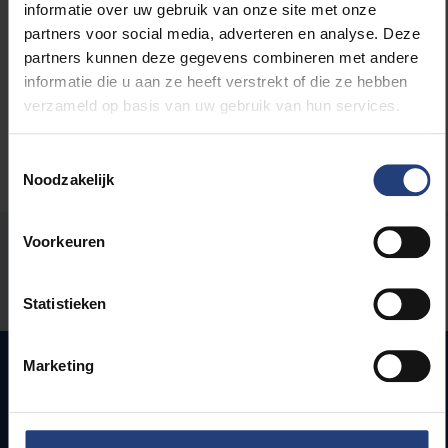
informatie over uw gebruik van onze site met onze
partners voor social media, adverteren en analyse. Deze
Maatschappij en engagement
partners kunnen deze gegevens combineren met andere
informatie die u aan ze heeft verstrekt of die ze hebben
verzameld op basis van uw gebruik van hun services.
Toestemmingsselectie
Noodzakelijk
Voorkeuren
Stond er een fout op deze pagina?
Laat het ons weten
Statistieken
Marketing
Snel naar