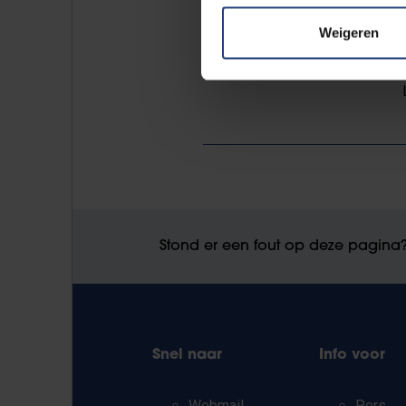
Weigeren
Stond er een fout op deze pagina
Snel naar
Info voor
Webmail
Pers