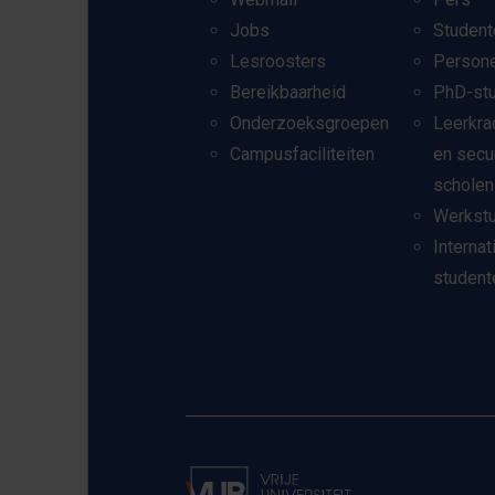
Jobs
Student
Lesroosters
Person
Bereikbaarheid
PhD-st
Onderzoeksgroepen
Leerkra
Campusfaciliteiten
en secu
scholen
Werkst
Internat
student