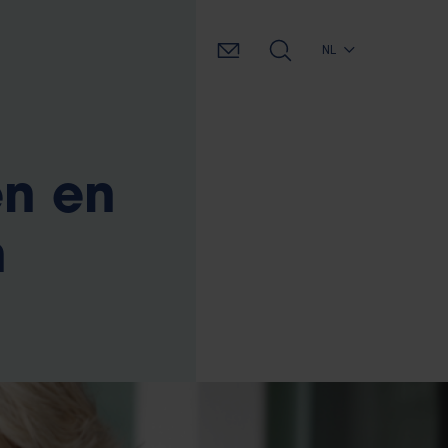
NL
n en
n