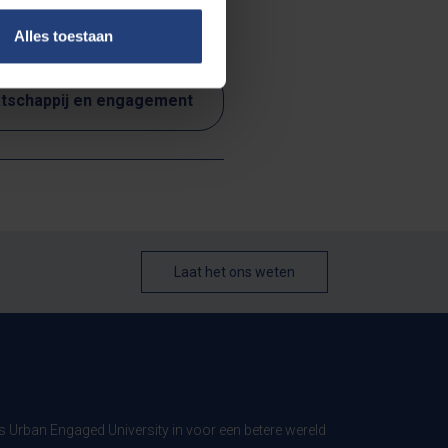
Alles toestaan
tschappij en engagement
Laat het ons weten
ls Urban Engaged University in voor een betere wereld