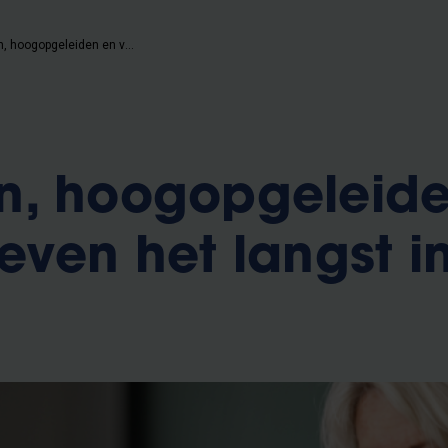
Vlamingen, hoogopgeleiden en vrouwen leven het langst in België
n, hoogopgeleide
even het langst i