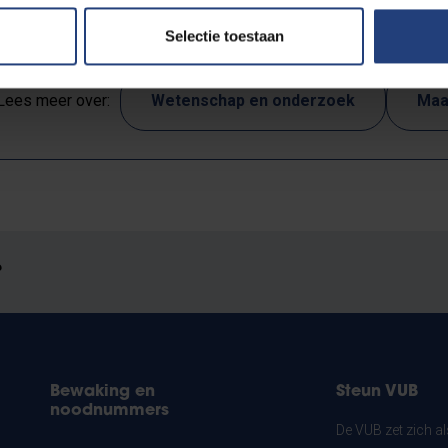
Selectie toestaan
Lees meer over:
Wetenschap en onderzoek
Maa
?
Bewaking en
Steun VUB
noodnummers
De VUB zet zich a