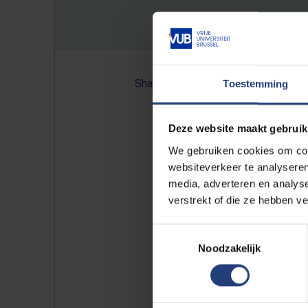
Share:
Toestemming
Deze website maakt gebruik
Lees meer:
We gebruiken cookies om cont
websiteverkeer te analyseren
media, adverteren en analys
Vlamingen leven nog alt
verstrekt of die ze hebben v
Vlaming met goede job le
Nergens in West-Vlaander
Toestemmingsselectie
Waarom de Lummenaren..
Noodzakelijk
Arme Brusselaar heeft ho