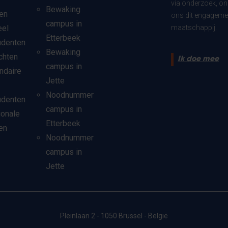
via onderzoek, on
Bewaking
en
ons dit engagemen
campus in
eel
maatschappij.
Etterbeek
udenten
Bewaking
chten
Ik doe mee
campus in
ndaire
Jette
Noodnummer
udenten
campus in
ionale
Etterbeek
en
Noodnummer
campus in
Jette
Pleinlaan 2 - 1050 Brussel - België