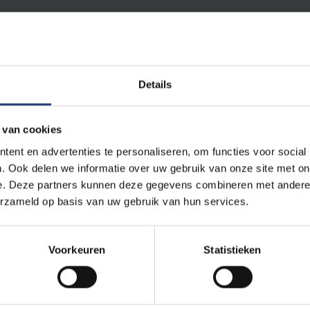
Details
 van cookies
ent en advertenties te personaliseren, om functies voor social
. Ook delen we informatie over uw gebruik van onze site met on
e. Deze partners kunnen deze gegevens combineren met andere i
ijd langer dan Walen (VRT NWS)
erzameld op basis van uw gebruik van hun services.
eft langer (De Standaard)
en... (Het Laatste Nieuws)
. (Het Belang van Limburg)
Voorkeuren
Statistieken
gere levensverwachting... (Bruzz)