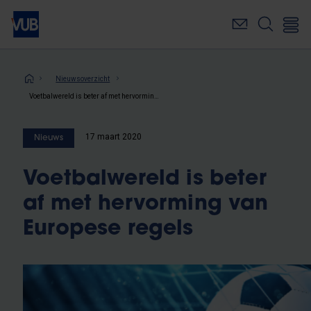
Overslaan
en
naar
de
inhoud
Kruimelpad
Nieuwsoverzicht
gaan
Voetbalwereld is beter af met hervorming van Europese regels
17 maart 2020
Nieuws
Voetbalwereld is beter
af met hervorming van
Europese regels