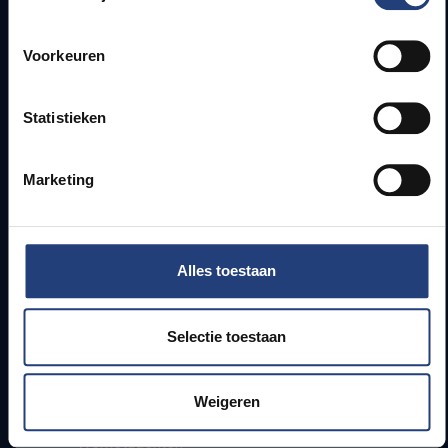
Snel naar
Voorkeuren
Webmail
Statistieken
Jobs
Lesroosters
Bereikbaarheid
Marketing
Onderzoeksgroepen
Campusfaciliteiten
Info voor
Alles toestaan
Pers
Selectie toestaan
Studenten
Personeel
PhD-studenten
Weigeren
Leerkrachten en secundaire scholen
Werkstudenten