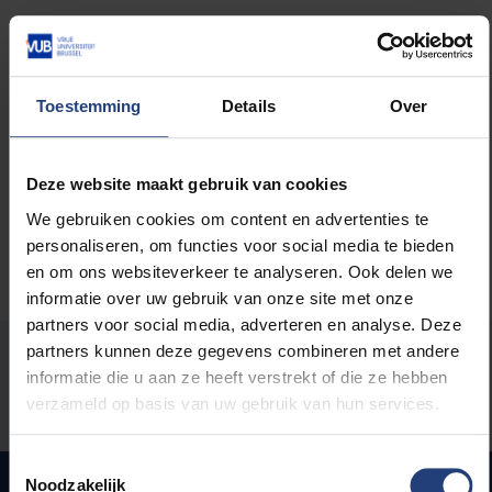
Lees meer over:
Sport
Toestemming
Details
Over
Kunst en cultuur
Deze website maakt gebruik van cookies
We gebruiken cookies om content en advertenties te
personaliseren, om functies voor social media te bieden
en om ons websiteverkeer te analyseren. Ook delen we
informatie over uw gebruik van onze site met onze
partners voor social media, adverteren en analyse. Deze
partners kunnen deze gegevens combineren met andere
Stond er een fout op deze pagina?
informatie die u aan ze heeft verstrekt of die ze hebben
verzameld op basis van uw gebruik van hun services.
Laat het ons weten
Toestemmingsselectie
Noodzakelijk