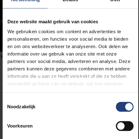
Deze website maakt gebruik van cookies
We gebruiken cookies om content en advertenties te
personaliseren, om functies voor social media te bieden
en om ons websiteverkeer te analyseren. Ook delen we
informatie over uw gebruik van onze site met onze
VUB Vicerector Onderzoek & Ontwikkeling Pieter Ballon
partners voor social media, adverteren en analyse. Deze
partners kunnen deze gegevens combineren met andere
informatie die u aan ze heeft verstrekt of die ze hebben
Vijf opmerkelijke quotes uit het radio-interview
verzameld op basis van uw gebruik van hun services.
met Pieter Ballon op Bruzz
Toestemmingsselectie
"Het is een studie waar een student aan onze
Noodzakelijk
universiteit voor gebuisd zou worden".
Voorkeuren
"Zelfs als we alleen naar objectieve gegevens zouden
kijken, is het logisch dat een drie keer zo grote