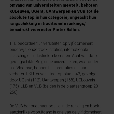
omvang van universiteiten meetelt, behoren
KULeuven, UGent, UAntwerpen en VUB tot de
absolute top in hun categorie, ongeacht hun
rangschikking in traditionele rankings,”
benadrukt vicerector Pieter Ballon.
THE beoordeelt universiteiten op vijf domeinen:
onderwijs, onderzoek, citaties, internationale
uitstraling en industriële inkomsten. Acht van de tien
gerangschikte Belgische universiteiten, waaronder
alle Vlaamse, hebben hun prestaties dit jaar
verbeterd. KULeuven staat op plaats 43, gevolgd
door UGent (112), UAntwerpen (168), UCLouvain
(175), ULB en VUB (beiden in de plaatsengroep 201-
250).
De VUB behoudt haar positie in de ranking en boekt
aanzienlijke vooruitgang in drie van de vijf domeinen: