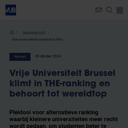
Overslaan
en
naar
de
inhoud
Kruimelpad
Nieuwsoverzicht
gaan
Vrije Universiteit Brussel klimt in THE-ranking en behoort tot wereldtop
09 oktober 2024
Nieuws
Vrije Universiteit Brussel
klimt in THE-ranking en
behoort tot wereldtop
Pleidooi voor alternatieve ranking
waarbij kleinere universiteiten meer recht
wordt gedaan, om studenten beter te