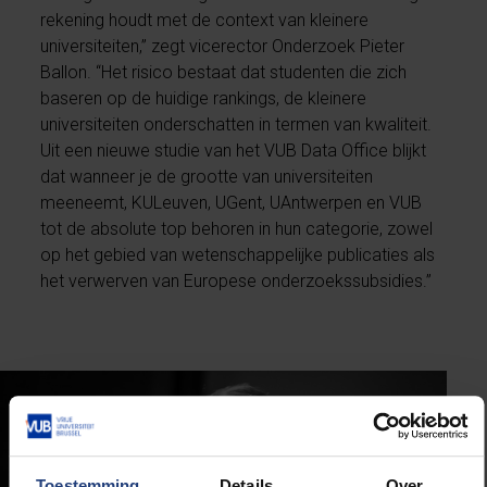
rekening houdt met de context van kleinere
universiteiten,” zegt vicerector Onderzoek Pieter
Ballon. “Het risico bestaat dat studenten die zich
baseren op de huidige rankings, de kleinere
universiteiten onderschatten in termen van kwaliteit.
Uit een nieuwe studie van het VUB Data Office blijkt
dat wanneer je de grootte van universiteiten
meeneemt, KULeuven, UGent, UAntwerpen en VUB
tot de absolute top behoren in hun categorie, zowel
op het gebied van wetenschappelijke publicaties als
het verwerven van Europese onderzoekssubsidies.”
Toestemming
Details
Over