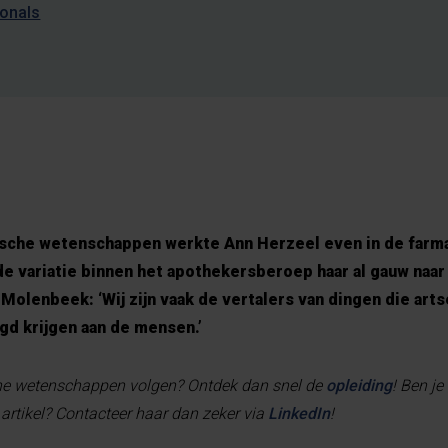
ionals
ische wetenschappen werkte Ann Herzeel even in de farma-
de variatie binnen het apothekersberoep haar al gauw naar
-Molenbeek: ‘Wij zijn vaak de vertalers van dingen die art
egd krijgen aan de mensen.’
che wetenschappen volgen? Ontdek dan snel de
opleiding
! Ben je
t artikel? Contacteer haar dan zeker via
LinkedIn
!