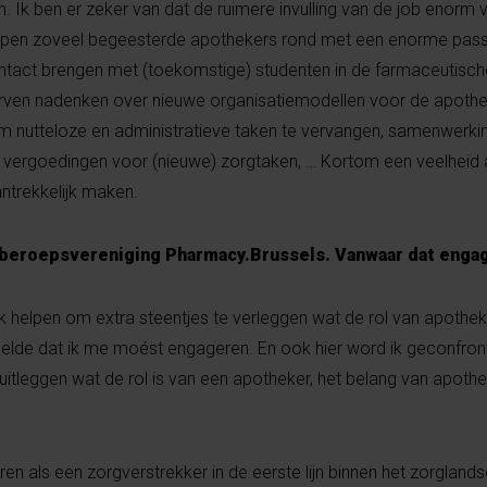
. Ik ben er zeker van dat de ruimere invulling van de job enorm
open zoveel begeesterde apothekers rond met een enorme passi
ontact brengen met (toekomstige) studenten in de farmaceutisch
en nadenken over nieuwe organisatiemodellen voor de apothe
 om nutteloze en administratieve taken te vervangen, samenwerk
 vergoedingen voor (nieuwe) zorgtaken, … Kortom een veelheid aa
antrekkelijk maken.
e beroepsvereniging Pharmacy.Brussels. Vanwaar dat eng
 helpen om extra steentjes te verleggen wat de rol van apothek
oelde dat ik me moést engageren. En ook hier word ik geconfron
uitleggen wat de rol is van een apotheker, het belang van apothe
ren als een zorgverstrekker in de eerste lijn binnen het zorglan