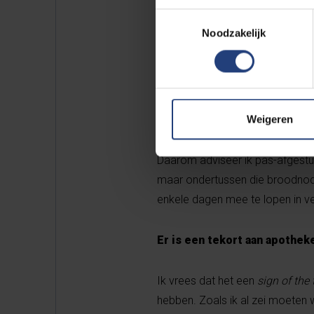
Ben je achteraf blij over je 
Toestemmingsselectie
Noodzakelijk
Ja, absoluut. Ik heb echt een g
was een gezellig en levendig eil
vaardigheden tijdens je loopbaan
ondernemerschap tijdens mijn s
tevreden houden: ook dat zijn v
Weigeren
Daarom adviseer ik pas-afgestud
maar ondertussen die broodnodi
enkele dagen mee te lopen in ve
Er is een tekort aan apothek
Ik vrees dat het een
sign of the 
hebben. Zoals ik al zei moeten 