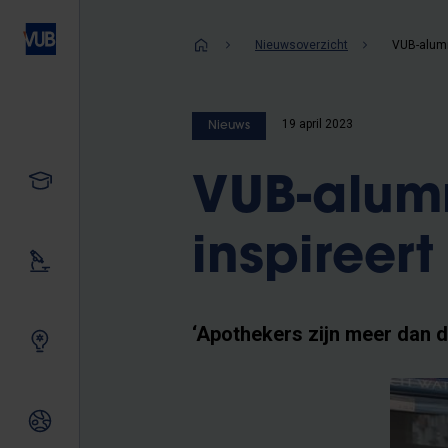
Overslaan
en
Kruimelpad
Nieuwsoverzicht
naar
de
inhoud
19 april 2023
Nieuws
gaan
Studeren
VUB-alum
inspireert
Ons onderzoek
‘Apothekers zijn meer dan 
Samen innoveren
Internationale relaties