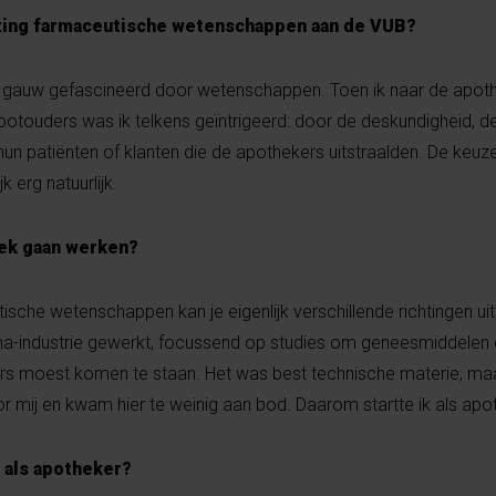
hting farmaceutische wetenschappen aan de VUB?
al gauw gefascineerd door wetenschappen. Toen ik naar de apo
ootouders was ik telkens geïntrigeerd: door de deskundigheid, d
un patiënten of klanten die de apothekers uitstraalden. De keuz
k erg natuurlijk.
eek gaan werken?
sche wetenschappen kan je eigenlijk verschillende richtingen uit
arma-industrie gewerkt, focussend op studies om geneesmiddelen
iters moest komen te staan. Het was best technische materie, maa
or mij en kwam hier te weinig aan bod. Daarom startte ik als apo
n als apotheker?