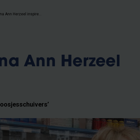
VUB-alumna Ann Herzeel inspireert
na Ann Herzeel
doosjesschuivers’