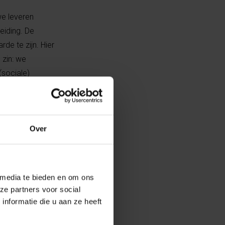
we leveren
eiding. De
de te zijn. Hier
 zin: we
(sociale)
n.
 klanten
Over
ertalers van
ntacten bij Kind
 media te bieden en om ons
ze partners voor social
nformatie die u aan ze heeft