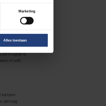
Marketing
elkaar en het
s echt sociale
e
n team bouwen en
.
Alles toestaan
dat mogelijk is,
eken of zelfs
 te kampen
ol, dat mag