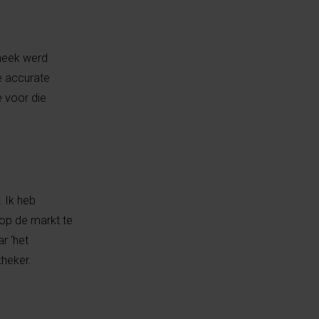
theek werd
e accurate
e voor die
. Ik heb
 op de markt te
r ‘het
theker.