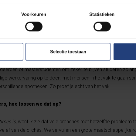
studiekeuze?
Voorkeuren
Statistieken
eweldige tijd gehad op de VUB-campus in Jette. Iedereen kende 
and. De opleiding was zeker van goede kwaliteit, alleen leer je pa
. Dat is nu zeker al wel veranderd, maar ik miste ook een deeltj
tudies. Het reilen en zeilen van een zaak, mensen coachen, ee
aardigheden die noodzakelijk zijn voor een succesvolle apotheek
Selectie toestaan
eerden of masterstudenten om zeker te blijven studeren zolang 
ge werkervaring op te doen, met mensen in het vak te gaan spr
rschillende apotheken. Zo proef je echt van het vak.
ers, hoe lossen we dat op?
times is
, want ik zie dat vele branches met hetzelfde probleem
we af van de clichés. We vervullen een grote maatschappelijke r