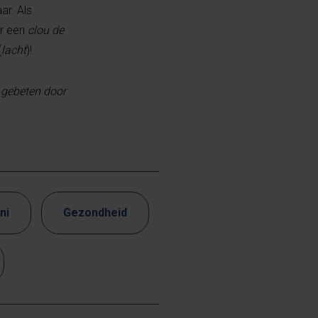
ar. Als
r een
clou de
(
lacht
)!
e gebeten door
ni
Gezondheid