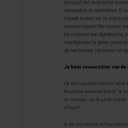
absoluut niet onderschat worden
aanspreken én aantrekken. Er l
hopelijk kunnen we ze snel in c
wetenschappen! We moeten durv
bijvoorbeeld aan digitalisering
vaardigheden te delen, correcte
die het beroep valoriseren en a
Je bent covoorzitter van d
Op een bepaald moment wilde ik
Brusselse werkveld betrof. Ik v
en opstaan, op de juiste manier 
of buurt.
Ik wil ons beroep echt positione