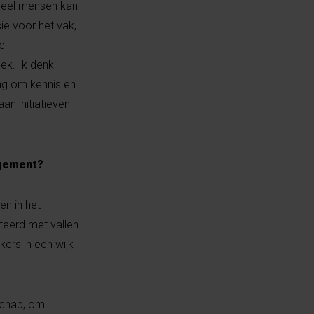
 veel mensen kan
e voor het vak,
e
ek. Ik denk
ing om kennis en
n initiatieven
agement?
en in het
teerd met vallen
kers in een wijk
dschap, om