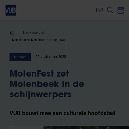
Overslaan
en
naar
de
inhoud
Kruimelpad
Nieuwsoverzicht
gaan
MolenFest zet Molenbeek in de schijnwerpers
02 september 2025
Nieuws
MolenFest zet
Molenbeek in de
schijnwerpers
VUB bouwt mee aan culturele hoofdstad