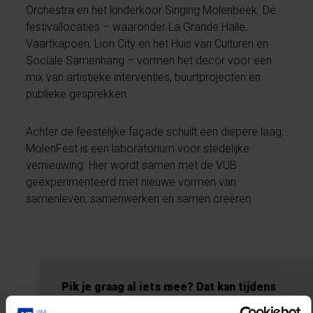
Orchestra en het kinderkoor Singing Molenbeek. De
festivallocaties – waaronder La Grande Halle,
Vaartkapoen, Lion City en het Huis van Culturen en
Sociale Samenhang – vormen het decor voor een
mix van artistieke interventies, buurtprojecten en
publieke gesprekken.
Achter de feestelijke façade schuilt een diepere laag:
MolenFest is een laboratorium voor stedelijke
vernieuwing. Hier wordt samen met de VUB
geëxperimenteerd met nieuwe vormen van
samenleven, samenwerken en samen creëren.
Pik je graag al iets mee? Dat kan tijdens
de tweede editie van MolenFest, van 3 tot