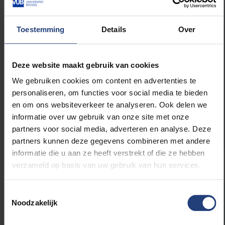
en met 7 september 2025!
Vijf dagen lang
veranderen de straten, parken en pleinen van
Molenbeek in een groot feest-, creatie- en
Toestemming
Details
Over
ontmoetingsgebied, gedragen door de energie
van haar bewoners en kunstenaars. Dans,
muziek, circus, theater, film, debatten… Er is
Deze website maakt gebruik van cookies
voor ieder wat wils, in de openbare ruimte en
We gebruiken cookies om content en advertenties te
grotendeels gratis.
personaliseren, om functies voor social media te bieden
en om ons websiteverkeer te analyseren. Ook delen we
informatie over uw gebruik van onze site met onze
Ontdek het volledige programma.
partners voor social media, adverteren en analyse. Deze
partners kunnen deze gegevens combineren met andere
informatie die u aan ze heeft verstrekt of die ze hebben
verzameld op basis van uw gebruik van hun services.
Toestemmingsselectie
Noodzakelijk
De wereld heeft je