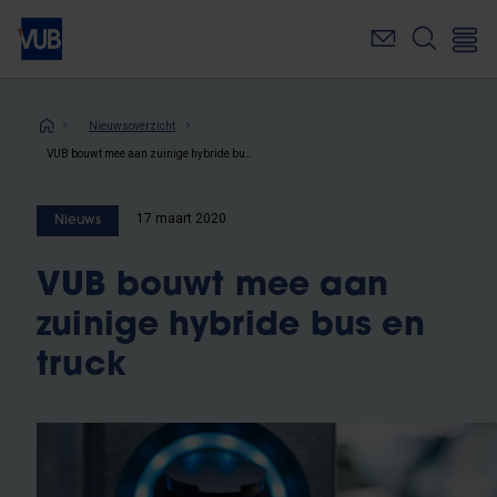
Overslaan
en
naar
de
inhoud
Kruimelpad
Nieuwsoverzicht
gaan
VUB bouwt mee aan zuinige hybride bus en truck
17 maart 2020
Nieuws
VUB bouwt mee aan
zuinige hybride bus en
truck