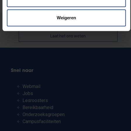
Weigeren
Stond er een fout op deze pagina?
Laat het ons weten
Snel naar
Webmail
Jobs
Lesroosters
Bereikbaarheid
Onderzoeksgroepen
Campusfaciliteiten