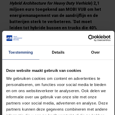
Hybrid Architecture for Heavy Duty Verhicle
) 2,1
miljoen euro toegekend aan MOBI VUB om het
energiemanagement van de aandrijflijn en de
batterijen sterk te verbeteren. ‘Dat moet
leiden tot hybride bussen en trucks die 40%
efficiënter zijn,’ zegt Noshin Omar, die het
project vanuit MOBI VUB coördineert.
Snel de weg op
Toestemming
Details
Over
Dankzij de multidisciplinaire expertise die de
onderzoeksgroep in huis heeft, kan MOBI ook
Deze website maakt gebruik van cookies
een bijdrage leveren aan andere onderdelen van
het hybride systeem, waaronder
We gebruiken cookies om content en advertenties te
energieomzetting en -recuperatie. Verder
personaliseren, om functies voor social media te bieden
zullen de onderzoekers zich buigen over
en om ons websiteverkeer te analyseren. Ook delen we
aspecten als milieu-impact en
total cost of
informatie over uw gebruik van onze site met onze
ownership
(TCO).
partners voor social media, adverteren en analyse. Deze
partners kunnen deze gegevens combineren met andere
De bedoeling is dat het onderzoek op korte