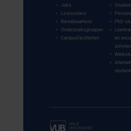
Jobs
Student
Lesroosters
Person
Bereikbaarheid
PhD-st
Onderzoeksgroepen
Leerkra
Campusfaciliteiten
en secu
scholen
Werkst
Internat
student