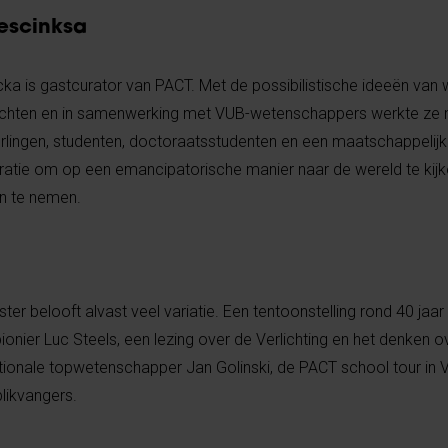
Gescinksa
cka is gastcurator van PACT. Met de possibilistische ideeën van 
dachten en in samenwerking met VUB-wetenschappers werkte ze
lingen, studenten, doctoraatsstudenten en een maatschappelij
iratie om op een emancipatorische manier naar de wereld te kijk
en te nemen.
 belooft alvast veel variatie. Een tentoonstelling rond 40 jaar A
pionier Luc Steels, een lezing over de Verlichting en het denken o
ationale topwetenschapper Jan Golinski, de PACT school tour in
blikvangers.