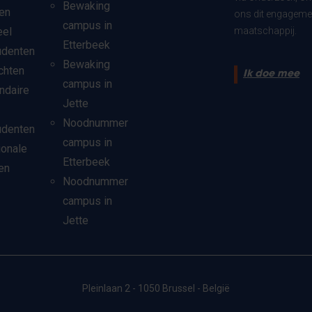
Bewaking
en
ons dit engagemen
campus in
eel
maatschappij.
Etterbeek
udenten
Bewaking
chten
Ik doe mee
campus in
ndaire
Jette
Noodnummer
udenten
campus in
ionale
Etterbeek
en
Noodnummer
campus in
Jette
Pleinlaan 2 - 1050 Brussel - België