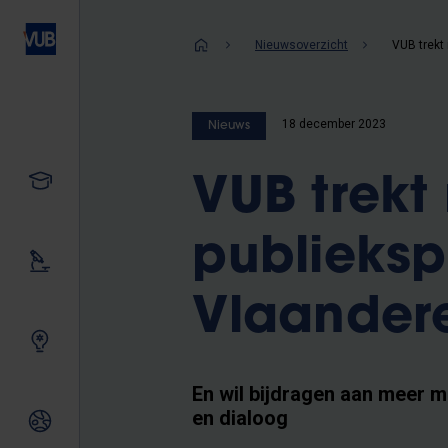
Overslaan
en
Kruimelpad
Nieuwsoverzicht
naar
de
inhoud
18 december 2023
Nieuws
gaan
Studeren
VUB trekt
publieks
Ons onderzoek
Vlaander
Samen innoveren
En wil bijdragen aan meer 
en dialoog
Internationale relaties