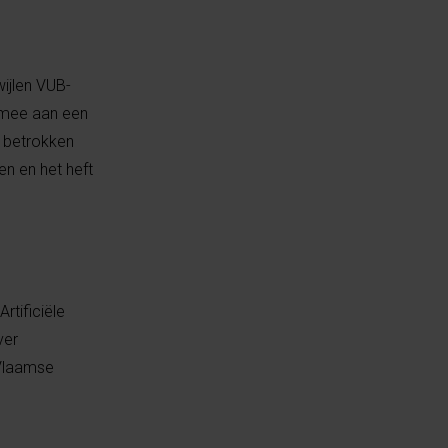
wijlen VUB-
 mee aan een
k betrokken
en en het heft
rtificiële
ver
 Vlaamse