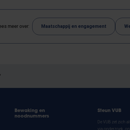
ees meer over:
Maatschappij en engagement
We
?
Bewaking en
Steun VUB
noodnummers
De VUB zet zich a
via onderzoek, on