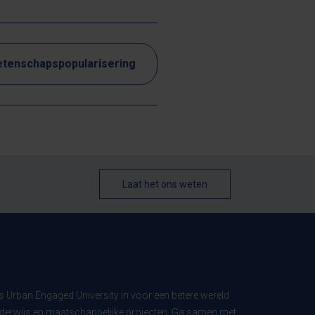
tenschapspopularisering
Laat het ons weten
ls Urban Engaged University in voor een betere wereld
derwijs en maatschappelijke projecten. Ga samen met