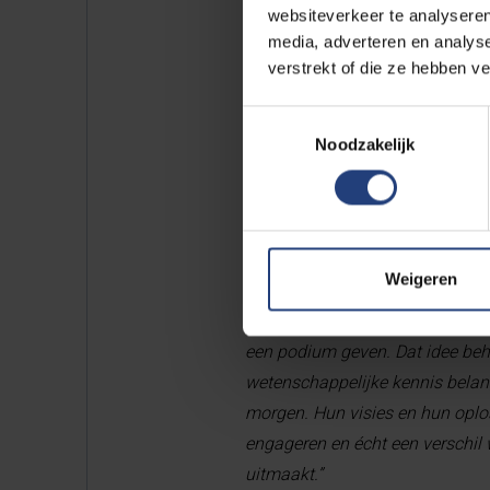
websiteverkeer te analyseren
kritische dialogen laten we ons 
media, adverteren en analys
verstrekt of die ze hebben v
PACT
Toestemmingsselectie
Noodzakelijk
Ook het verdiepende aanbod van
ererector Caroline Pauwels – v
"Mijn voorganger Caroline Pauwe
Weigeren
sprekers naar Brussel te halen”,
dialoog en meer nuance in het 
een podium geven. Dat idee beho
wetenschappelijke kennis belan
morgen. Hun visies en hun oplos
engageren en écht een verschi
uitmaakt.”