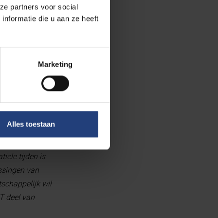
ze partners voor social
en verbondenheid.
nformatie die u aan ze heeft
Marketing
r wijlen
 internationale
Alles toestaan
 denken, meer
n- én buitenland
iele tijden is
ssingen van
tschappelijk wil
T deel van