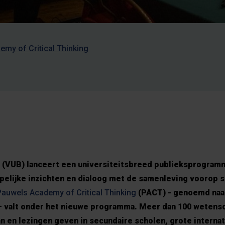
my of Critical Thinking
el (VUB) lanceert een universiteitsbreed publieksprogra
pelijke inzichten en dialoog met de samenleving voorop s
Pauwels Academy of Critical Thinking
(PACT) - genoemd naar
– valt onder het nieuwe programma. Meer dan 100 wetens
n en lezingen geven in secundaire scholen, grote internat