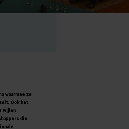
mma waarmee ze
telt. Ook het
 wijlen
chappers die
ionale