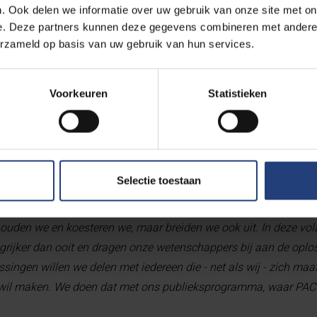
. Ook delen we informatie over uw gebruik van onze site met on
leiden door de waarden van de Verlichting: vrijheid, gelijkheid, 
e. Deze partners kunnen deze gegevens combineren met andere i
erzameld op basis van uw gebruik van hun services.
Voorkeuren
Statistieken
 de Pauwels Academy of Critical Thinking (PACT) - genoemd naa
alt onder het nieuwe publieksprogramma.
ls had het idee om met een ‘Academy of Critical Thinking’ grote
Selectie toestaan
vervolgt Danckaert.
“Ze vond dat er nood was aan meer kritisch
maatschappelijk debat. Ze wou verschillende stemmen uit binne
uden we en koesteren we, maar breiden we ook uit. In deze volat
grijker dan ooit en dragen onze wetenschappers bij aan de oplo
singen willen we delen met iedereen die - net als wij - zich maa
l wil maken. We doen dat met ons publieksprogramma, waar PAC