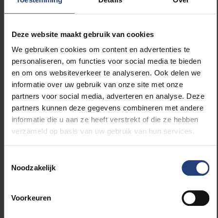
aankwam in het ziekenhuis, liet de
gezondheidstoestand van het slachtoffer het
niet toe haar te verhoren."
Deze website maakt gebruik van cookies
We gebruiken cookies om content en advertenties te
Studenten kunnen voor vragen en
personaliseren, om functies voor social media te bieden
ondersteuning naar aanleiding van dit
en om ons websiteverkeer te analyseren. Ook delen we
betreurenswaardige voorval terecht bij de
informatie over uw gebruik van onze site met onze
studentenpsycholoog. De VUB vindt het
partners voor social media, adverteren en analyse. Deze
belangrijk haar studenten goede
partners kunnen deze gegevens combineren met andere
sociaalpsychologische hulp te bieden. Zij is te
informatie die u aan ze heeft verstrekt of die ze hebben
bereiken via
begeleiding@vub.be
. De Vrije
verzameld op basis van uw gebruik van hun services.
Universiteit Brussel heeft ook een meldpunt
voor grensoverschrijdend gedrag:
Toestemmingsselectie
meldpunt@vub.be
. Meer info is te vinden
op de
Noodzakelijk
meldpuntpagina van de VUB
.
Voorkeuren