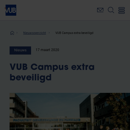
Overslaan
en
naar
de
inhoud
Kruimelpad
Nieuwsoverzicht
VUB Campus extra beveiligd
gaan
17 maart 2020
Nieuws
VUB Campus extra
beveiligd