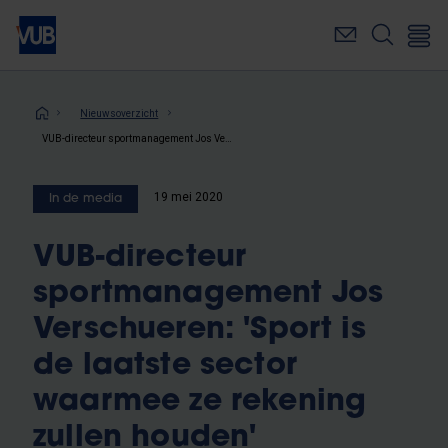
Overslaan
en
naar
de
inhoud
Kruimelpad
Nieuwsoverzicht
gaan
VUB-directeur sportmanagement Jos Verschueren: 'Sport is de laatste sector waarmee ze rekening zullen houden'
19 mei 2020
In de media
VUB-directeur
sportmanagement Jos
Verschueren: 'Sport is
de laatste sector
waarmee ze rekening
zullen houden'