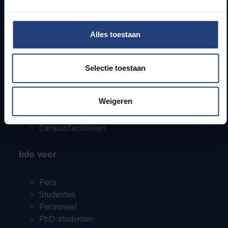
Alles toestaan
Snel naar
Webmail
Selectie toestaan
Jobs
Lesroosters
Weigeren
Bereikbaarheid
Onderzoeksgroepen
Campusfaciliteiten
Info voor
Pers
Studenten
Personeel
PhD-studenten