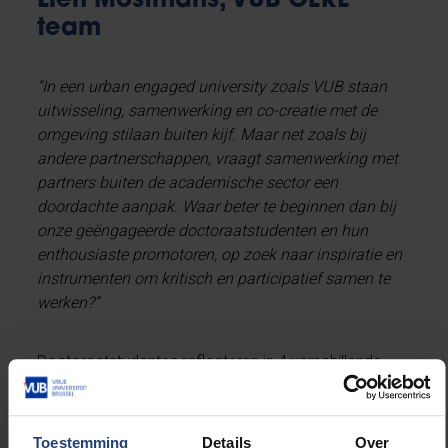
Lien Mostmans, VUB CERL
team
“In een urban engaged university zoals VUB staan
uitwisseling, samenwerking en co-creatie met de
omgeving stilaan buiten kijf. Maar net zoals bij
andere partnerschappen, vraagt samenwerking met
partners buiten de academische sector een
doordachte aanpak. Waar beter te beginnen dan bij
onze geëngageerde doctoraatstudenten en hun
enthousiaste promotoren, op zoek naar inspiratie en
instrumenten om kritisch en participatief samen te
werken?”
Doctoraatstudenten reflecteren in 4 verschillende
trainingen over de bouwstenen en principes van
transdisciplinaire projecten, ze krijgen praktische
methoden en vaardigheden voor participatie
Toestemming
Details
Over