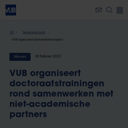
Overslaan
en
naar
de
inhoud
Kruimelpad
Nieuwsoverzicht
gaan
VUB organiseert doctoraatstrainingen rond samenwerken met niet-academische partners
09 februari 2023
Nieuws
VUB organiseert
doctoraatstrainingen
rond samenwerken met
niet-academische
partners