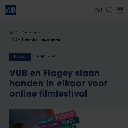
Overslaan
en
naar
de
inhoud
Kruimelpad
Nieuwsoverzicht
gaan
VUB en Flagey slaan handen in elkaar voor online filmfestival
16 april 2021
Nieuws
VUB en Flagey slaan
handen in elkaar voor
online filmfestival