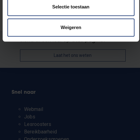
Selectie toestaan
Weigeren
Stond er een fout op deze pagina?
Laat het ons weten
Snel naar
Webmail
Jobs
Lesroosters
Bereikbaarheid
Onderzoeksgroepen