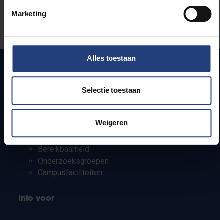
Stond er een fout op deze pagina?
Marketing
Laat het ons weten
Alles toestaan
Snel naar
Selectie toestaan
Webmail
Weigeren
Jobs
Lesroosters
Bereikbaarheid
Onderzoeksgroepen
Campusfaciliteiten
Info voor