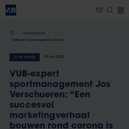
Overslaan
en
naar
de
inhoud
Kruimelpad
Nieuwsoverzicht
gaan
VUB-expert sportmanagement Jos Verschueren: “Een succesvol marketingverhaal bouwen rond corona is zeer delicaat”
09 juni 2020
In de media
VUB-expert
sportmanagement Jos
Verschueren: “Een
succesvol
marketingverhaal
bouwen rond corona is