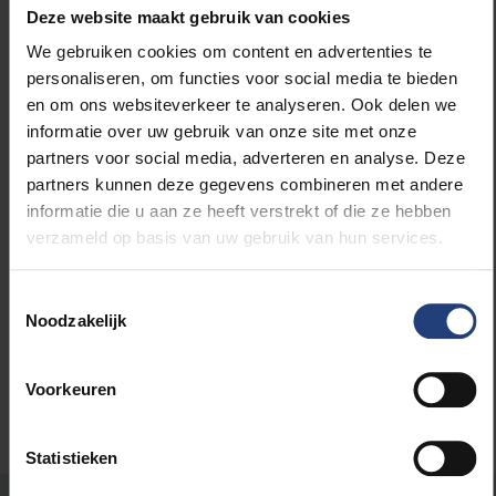
Deze website maakt gebruik van cookies
van de truitjesverkoop aan een goed doel te linken.”
Lees meer op
nieuwsblad.be
(+).
We gebruiken cookies om content en advertenties te
personaliseren, om functies voor social media te bieden
en om ons websiteverkeer te analyseren. Ook delen we
informatie over uw gebruik van onze site met onze
partners voor social media, adverteren en analyse. Deze
Lees meer over:
partners kunnen deze gegevens combineren met andere
informatie die u aan ze heeft verstrekt of die ze hebben
Sport
verzameld op basis van uw gebruik van hun services.
Kunst en cultuur
Toestemmingsselectie
Noodzakelijk
Voorkeuren
Statistieken