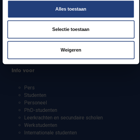
Alles toestaan
Webmail
Jobs
Selectie toestaan
Lesroosters
Bereikbaarheid
Onderzoeksgroepen
Weigeren
Campusfaciliteiten
Info voor
Pers
Studenten
Personeel
PhD-studenten
Leerkrachten en secundaire scholen
Werkstudenten
Internationale studenten