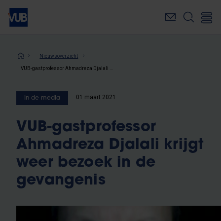
Overslaan
en
naar
de
inhoud
Kruimelpad
Nieuwsoverzicht
gaan
VUB-gastprofessor Ahmadreza Djalali krijgt weer bezoek in de gevangenis
01 maart 2021
In de media
VUB-gastprofessor
Ahmadreza Djalali krijgt
weer bezoek in de
gevangenis