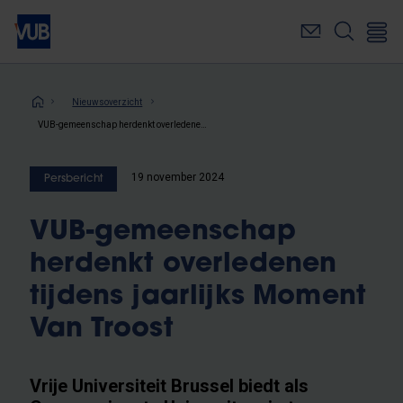
Overslaan
en
naar
de
inhoud
Kruimelpad
Nieuwsoverzicht
gaan
VUB-gemeenschap herdenkt overledenen tijdens jaarlijks Moment Van Troost
19 november 2024
Persbericht
VUB-gemeenschap
herdenkt overledenen
tijdens jaarlijks Moment
Van Troost
Vrije Universiteit Brussel biedt als