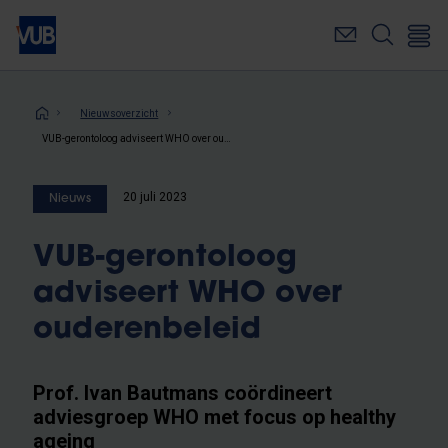
Overslaan
en
naar
de
inhoud
Kruimelpad
Nieuwsoverzicht
gaan
VUB-gerontoloog adviseert WHO over ouderenbeleid
20 juli 2023
Nieuws
VUB-gerontoloog
adviseert WHO over
ouderenbeleid
Prof. Ivan Bautmans coördineert
adviesgroep WHO met focus op healthy
ageing