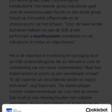
Een eerste groep draait rond energie en
metabolisme. Een tweede groep indicatoren gaat
over de neuromusculaire functie en een derde groep
focust op immuniteit, inflammatie en de
stressrespons van het lichaam. “Voor de twee eerste
domeinen hebben we aan de VUB al een
performant
e-health
systeem
ontwikkeld om de
indicatoren te meten en objectiveren.”
Het is de expertise in monitoring en opvolging door
de VUB-onderzoeksgroep die zo relevant is voor de
ontwikkeling van een nieuw ouderenbeleid. Maar hoe
implementeer je zoiets op een wereldwijde schaal?
“Er zijn experten uit verschillende landen en regio’s
betrokken”, zegt Bautmans. “De aanbevelingen
moeten implementeerbaar zijn over heel de wereld.
Dan moet je ook rekening houden met culturele
verschillen, de beschikbaarheid van technologie en
de bereikbaarheid van de doelgroep. In april zijn we