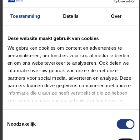
in Genève met een technische werkgroep
samengekomen om aanbevelingen te ontwikkelen
Toestemming
Details
Over
over hoe we
healthy ageing
wereldwijd kunnen
meten en opvolgen.”
Deze website maakt gebruik van cookies
Maar ook in eigen land is er nog veel werk aan de
We gebruiken cookies om content en advertenties te
winkel. “Het probleem is dat ons
personaliseren, om functies voor social media te bieden
gezondheidssysteem zich bij ouderen momenteel
en om ons websiteverkeer te analyseren. Ook delen we
enkel focust op het identificeren van beperkingen”,
informatie over uw gebruik van onze site met onze
zegt Bautmans. “Oudere mensen die gevallen zijn,
partners voor social media, adverteren en analyse. Deze
mensen die niet meer uit de voeten kunnen… Maar
partners kunnen deze gegevens combineren met andere
dan komen we systematisch te laat. Er is
informatie die u aan ze heeft verstrekt of die ze hebben
onvoldoende aandacht voor preventie. We moeten
verzameld op basis van uw gebruik van hun services.
ingrijpen wanneer de intrinsieke levels aan het
verminderen zijn. Dat vertaalt zich niet automatisch
Toestemmingsselectie
naar een beperking. De beperkingen treden pas op
Noodzakelijk
wanneer de reserves zo verminderd zijn dat de
persoon het niet meer kan opbrengen om op een