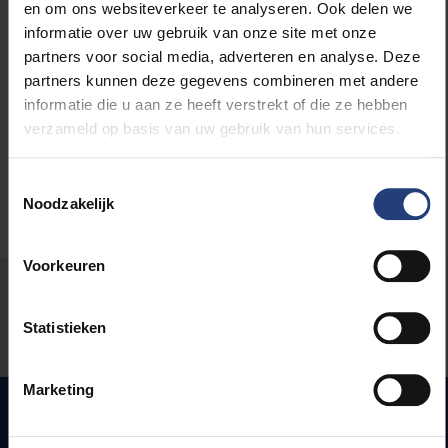
en om ons websiteverkeer te analyseren. Ook delen we
informatie over uw gebruik van onze site met onze
Maatschappij en engagement
partners voor social media, adverteren en analyse. Deze
partners kunnen deze gegevens combineren met andere
Wetenschap en onderzoek
informatie die u aan ze heeft verstrekt of die ze hebben
verzameld op basis van uw gebruik van hun services.
Toestemmingsselectie
Noodzakelijk
Voorkeuren
Stond er een fout op deze pagina?
Statistieken
Laat het ons weten
Marketing