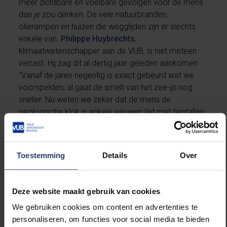
meer zichtbare en voelbare gevolgen voor de mens
dan je zou denken. De vele natuurbranden,
olierampen en huizen die wegglijden zijn er slechts
enkele van.
Philippe Huybrechts
,
klimaatwetenschapper aan de VUB, is niet meteen
verrast. Hij zag dit al dertig jaar geleden aankomen.
"Vanaf de jaren negentig is exact gebeurd wat we
voorspelden, al gaat de smelt van het zee-ijs nog
sneller. Nu weten we zeker dat de mens de
geologische klok in enkele eeuwen tijd met tientallen
miljoenen terugdraait, van een afkoelende fase naar
een opwarmende." Lees meer
demorgen.be
(+).
Toestemming
Details
Over
Deze website maakt gebruik van cookies
We gebruiken cookies om content en advertenties te
personaliseren, om functies voor social media te bieden
Lees meer over: