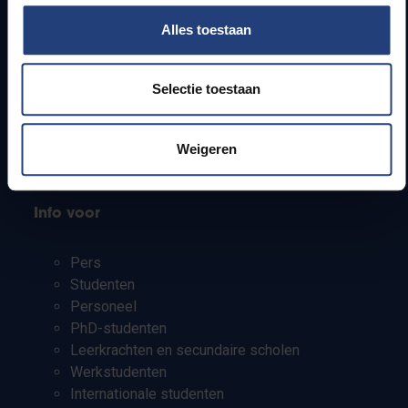
Snel naar
Alles toestaan
Webmail
Jobs
Selectie toestaan
Lesroosters
Bereikbaarheid
Onderzoeksgroepen
Weigeren
Campusfaciliteiten
Info voor
Pers
Studenten
Personeel
PhD-studenten
Leerkrachten en secundaire scholen
Werkstudenten
Internationale studenten