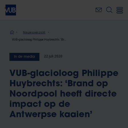
Overslaan
en
naar
de
inhoud
Kruimelpad
Nieuwsoverzicht
gaan
VUB-glacioloog Philippe Huybrechts: ‘Brand op Noordpool heeft directe impact op de Antwerpse kaaien’
22 juli 2020
In de media
VUB-glacioloog Philippe
Huybrechts: ‘Brand op
Noordpool heeft directe
impact op de
Antwerpse kaaien’