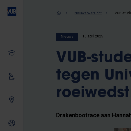
Overslaan
en
Kruimelpad
Nieuwsoverzicht
naar
de
inhoud
15 april 2025
Nieuws
gaan
Studeren
VUB-stud
tegen Uni
Ons onderzoek
roeiwedst
Samen innoveren
Drakenbootrace aan Hannah 
Internationale relaties