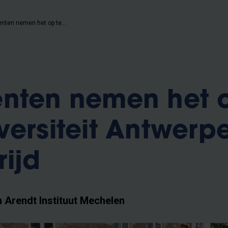
VUB-studenten nemen het op tegen Universiteit Antwerpen in roeiwedstrijd
enten nemen het 
versiteit Antwerpe
rijd
Arendt Instituut Mechelen