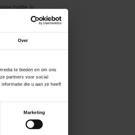
nese traditie. In
roeiers drijven
Over
tudenten,
 fun. De
 media te bieden en om ons
ze partners voor social
nformatie die u aan ze heeft
Marketing