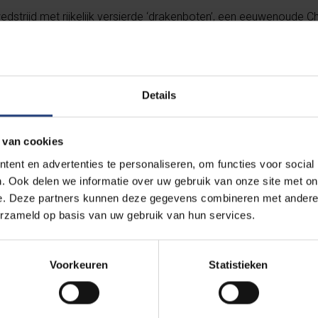
strijd met rijkelijk versierde ‘drakenboten’, een eeuwenoude Chi
rder en een trommelaar om alles in goede banen te leiden. Acht 
 halen hun beste armkracht boven.
Details
e kans om zelf met een drakenboot te racen. Personeelsleden, s
 studenten en sympathisanten: iedereen is welkom voor sport en
5:00 betwist worden door studenten van de twee universiteiten.
 van cookies
ent en advertenties te personaliseren, om functies voor social
. Ook delen we informatie over uw gebruik van onze site met on
e. Deze partners kunnen deze gegevens combineren met andere i
erzameld op basis van uw gebruik van hun services.
Voorkeuren
Statistieken