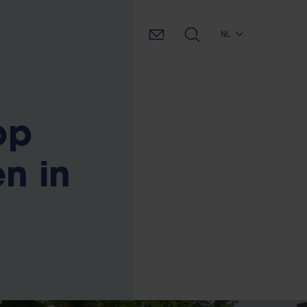
NL
op
n in