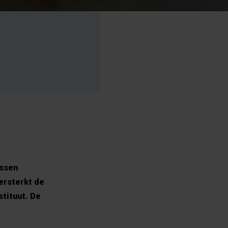
ussen
ersterkt de
tituut. De