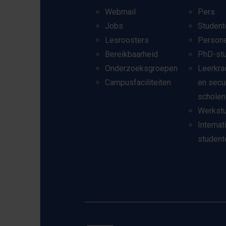
Webmail
Pers
Jobs
Student
Lesroosters
Person
Bereikbaarheid
PhD-st
Onderzoeksgroepen
Leerkra
Campusfaciliteiten
en secu
scholen
Werkst
Internat
student