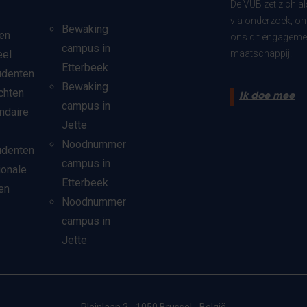
De VUB zet zich a
via onderzoek, on
Bewaking
en
ons dit engagemen
campus in
eel
maatschappij.
Etterbeek
udenten
Bewaking
chten
Ik doe mee
campus in
ndaire
Jette
Noodnummer
udenten
campus in
ionale
Etterbeek
en
Noodnummer
campus in
Jette