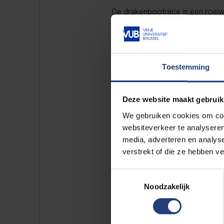
De drakenbootrace is een roeiwed
de drakenboot zitten een bestuu
de boot voort. Onze VUB Foxes
Toestemming
Ook bezoekers krijgen de uniek
alumni, leden van VKP, Mechelse
hoofdrace zal tussen 14:30 en 1
Deze website maakt gebruik
We gebruiken cookies om cont
websiteverkeer te analyseren
media, adverteren en analys
verstrekt of die ze hebben v
Toestemmingsselectie
Noodzakelijk