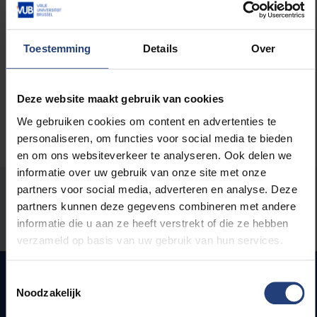
Lees meer over:
Toestemming
Details
Over
Universiteit
Deze website maakt gebruik van cookies
We gebruiken cookies om content en advertenties te
personaliseren, om functies voor social media te bieden
en om ons websiteverkeer te analyseren. Ook delen we
informatie over uw gebruik van onze site met onze
partners voor social media, adverteren en analyse. Deze
Stond er een fout op deze pagina?
partners kunnen deze gegevens combineren met andere
informatie die u aan ze heeft verstrekt of die ze hebben
Laat het ons weten
verzameld op basis van uw gebruik van hun services.
Toestemmingsselectie
Noodzakelijk
Snel naar