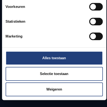
Voorkeuren
Webmail
Jobs
Lesroosters
Statistieken
Bereikbaarheid
Onderzoeksgroepen
Marketing
Campusfaciliteiten
Info voor
Alles toestaan
Pers
Studenten
Selectie toestaan
Personeel
PhD-studenten
Leerkrachten en secundaire scholen
Weigeren
Werkstudenten
Internationale studenten