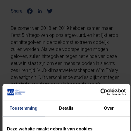
Share:
De zomer van 2018 en 2019 hebben samen maar
liefst 5 hittegolven op ons afgevuurd, en het lijkt erop
dat hittegolven in de toekomst extreem dodelijk
zullen worden. Als we de voorspellingen mogen
geloven, zullen hittegolven tegen het einde van deze
eeuw in staat zijn om een mens te doden in slechts
zes uren tijd. VUB-klimaatwetenschapper Wim Thiery
bevestigt dit. "Uit verschillende studies blijkt dat tegen
het einde van deze eeuw in bepaalde regio’s
condities kunnen voorkomen waarbij jonge, fitte
mensen in zes uur tijd kunnen overlijden." Hittegolven
hebben al slachtoffers op hun kerfstok staan.
Toestemming
Details
Over
Professor Thiery verwijst hierwijst naar de Europese
hittegolf van 2003. "In Londen en Parijs stierven al
ruim 1.000 mensen. Naarmate de opwarming
Deze website maakt gebruik van cookies