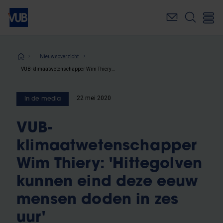
Overslaan
en
naar
de
inhoud
Kruimelpad
Nieuwsoverzicht
gaan
VUB-klimaatwetenschapper Wim Thiery: 'Hittegolven kunnen eind deze eeuw mensen doden in zes uur'
22 mei 2020
In de media
VUB-
klimaatwetenschapper
Wim Thiery: 'Hittegolven
kunnen eind deze eeuw
mensen doden in zes
uur'