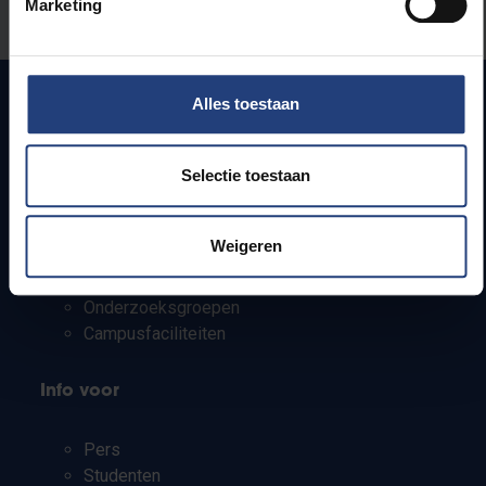
Marketing
Laat het ons weten
Alles toestaan
Snel naar
Selectie toestaan
Webmail
Jobs
Weigeren
Lesroosters
Bereikbaarheid
Onderzoeksgroepen
Campusfaciliteiten
Info voor
Pers
Studenten