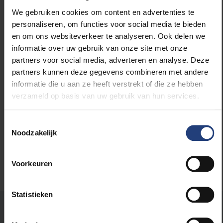
doorgaat, zullen dodelijke hittegolven verder
We gebruiken cookies om content en advertenties te
toenemen in frequentie, duur en intensiteit." Lees
personaliseren, om functies voor social media te bieden
meer op
knack.be
(+).
en om ons websiteverkeer te analyseren. Ook delen we
informatie over uw gebruik van onze site met onze
partners voor social media, adverteren en analyse. Deze
partners kunnen deze gegevens combineren met andere
informatie die u aan ze heeft verstrekt of die ze hebben
Lees meer over:
verzameld op basis van uw gebruik van hun services.
Maatschappij en engagement
Toestemmingsselectie
Noodzakelijk
Voorkeuren
Statistieken
Stond er een fout op deze pagina?