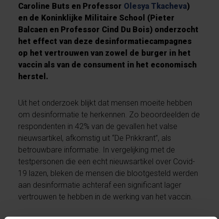
Caroline Buts en Professor
Olesya Tkacheva
)
en de Koninklijke Militaire School (Pieter
Balcaen en Professor Cind Du Bois) onderzocht
het effect van deze desinformatiecampagnes
op het vertrouwen van zowel de burger in het
vaccin als van de consument in het economisch
herstel.
Uit het onderzoek blijkt dat mensen moeite hebben
om desinformatie te herkennen. Zo beoordeelden de
respondenten in 42% van de gevallen het valse
nieuwsartikel, afkomstig uit “De Prikkrant”, als
betrouwbare informatie. In vergelijking met de
testpersonen die een echt nieuwsartikel over Covid-
19 lazen, bleken de mensen die blootgesteld werden
aan desinformatie achteraf een significant lager
vertrouwen te hebben in de werking van het vaccin.