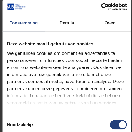
Aangezien de heropening van de economie sterk
afhankelijk is van de vaccinatiecampagne, werd ook
gekeken hoe de testpersonen het verdere verloop
Toestemming
Details
Over
van de economie beoordeelden (zowel hun
persoonlijke als de macro-economische situatie). De
effecten daarvan werden gemeten aan de hand van
Deze website maakt gebruik van cookies
het consumentenvertrouwen, een variabele die ook
maandelijks door de Nationale Bank wordt berekend.
We gebruiken cookies om content en advertenties te
Ook hierbij tekende de groep die blootgesteld werd
personaliseren, om functies voor social media te bieden
aan desinformatie een lager
en om ons websiteverkeer te analyseren. Ook delen we
consumentenvertrouwen op. Bovendien tonen de
informatie over uw gebruik van onze site met onze
resultaten aan dat personen die hoger opgeleid en
partners voor social media, adverteren en analyse. Deze
mannelijk zijn en die een groter vertrouwen hebben in
partners kunnen deze gegevens combineren met andere
de overheid en in de wetenschap minder vatbaar zijn
informatie die u aan ze heeft verstrekt of die ze hebben
voor de effecten van desinformatie.
verzameld op basis van uw gebruik van hun services.
“De bevindingen van het onderzoek zijn
Toestemmingsselectie
zorgwekkend, aangezien de
Noodzakelijk
desinformatiecampagnes hun doel bereiken en het