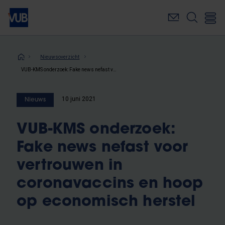
Overslaan
en
naar
de
inhoud
Kruimelpad
Nieuwsoverzicht
gaan
VUB-KMS onderzoek: Fake news nefast voor vertrouwen in coronavaccins en hoop op economisch herstel
10 juni 2021
Nieuws
VUB-KMS onderzoek:
Fake news nefast voor
vertrouwen in
coronavaccins en hoop
op economisch herstel