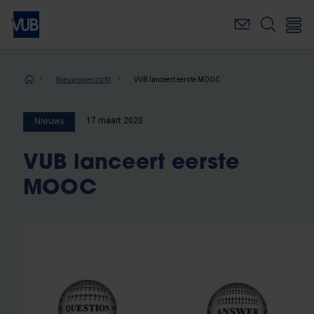
Overslaan
en
naar
de
inhoud
Kruimelpad
Nieuwsoverzicht
VUB lanceert eerste MOOC
gaan
17 maart 2020
Nieuws
VUB lanceert eerste
MOOC