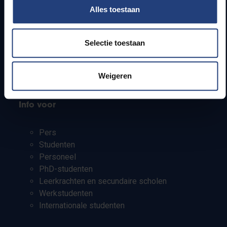
Alles toestaan
Webmail
Jobs
Lesroosters
Selectie toestaan
Bereikbaarheid
Onderzoeksgroepen
Weigeren
Campusfaciliteiten
Info voor
Pers
Studenten
Personeel
PhD-studenten
Leerkrachten en secundaire scholen
Werkstudenten
Internationale studenten