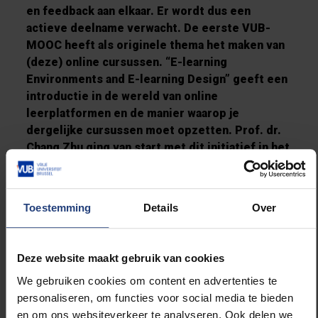
en feedback aan elkaar. Er wordt dus een
actieve deelname verwacht. De eerste VUB-
MOOC heeft als originele thema het maken van
(deze) online cursussen. “E-learning
Environments and E-learning Design” geeft een
introductie in de wereld van online
leerplatformen en de manier waarop je
dergelijke cursussen moet opzetten. Prof. dr.
Chang Zhu ging van start met dit initiatief in het
kader van het onderwijsvernieuwingsfonds.
Eind deze maand is het al zo ver: samen met
medeonderzoekster Daria Bogdanova zal Chang
Toestemming
Details
Over
Zhu de spits van de cursus afbijten op 21 maart.
Meer informatie vinden en inschrijven kan
via
deze link.
Deze website maakt gebruik van cookies
We gebruiken cookies om content en advertenties te
personaliseren, om functies voor social media te bieden
en om ons websiteverkeer te analyseren. Ook delen we