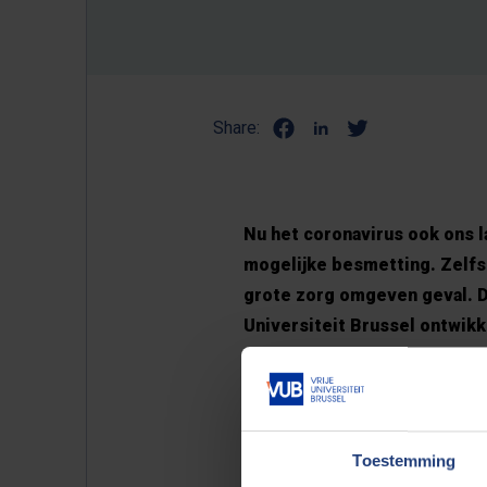
Share:
Nu het coronavirus ook ons 
mogelijke besmetting. Zelfs 
grote zorg omgeven geval. D
Universiteit Brussel ontwik
corona op een eenvoudige m
mensen zich onnodig zorgen
In deze winterperiode hoesten 
Toestemming
meer mensen zich zorgen maken