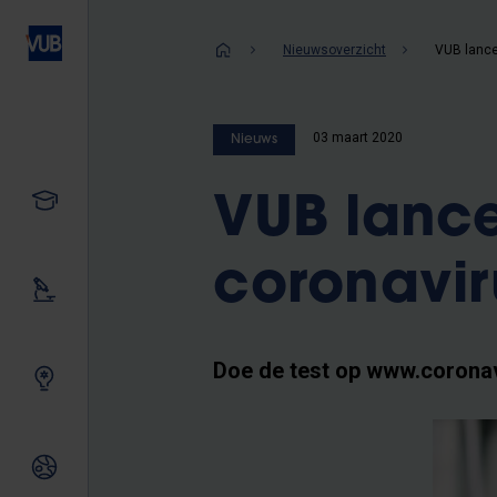
Overslaan
en
Kruimelpad
Nieuwsoverzicht
naar
de
inhoud
03 maart 2020
Nieuws
gaan
Studeren
VUB lance
coronavir
Ons onderzoek
Doe de test op www.coronav
Samen innoveren
Internationale relaties