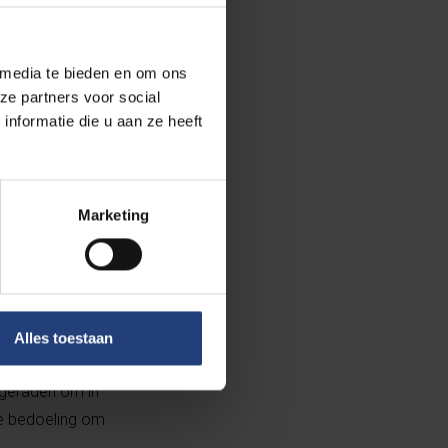
 het
n nu klachten
 media te bieden en om ons
ze partners voor social
nformatie die u aan ze heeft
n een
Marketing
e vragen hun
rgverstrekkers
beslissing te
Alles toestaan
en van een
fgeraden om in
ze bedoeling om