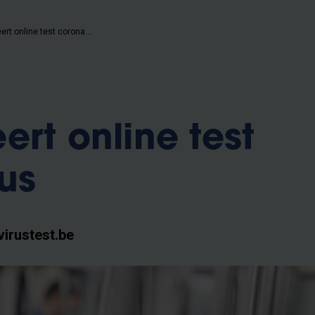
VUB lanceert online test coronavirus
ert online test
us
irustest.be