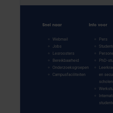
Snel naar
Info voor
Webmail
Pers
Jobs
Student
Lesroosters
Person
Bereikbaarheid
PhD-st
Onderzoeksgroepen
Leerkra
Campusfaciliteiten
en secu
scholen
Werkst
Internat
student