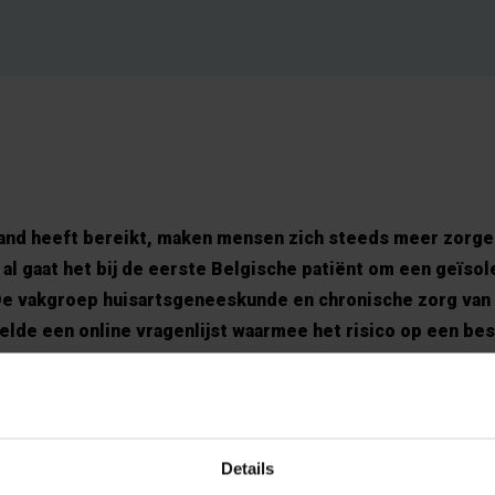
land heeft bereikt, maken mensen zich steeds meer zorge
al gaat het bij de eerste Belgische patiënt om een geïso
e vakgroep huisartsgeneeskunde en chronische zorg van 
kelde een online vragenlijst waarmee het risico op een b
anier kan worden ingeschat. De VUB wil daarmee ook voo
 maken.
en niezen heel wat mensen. Maar met het het coronavirus zullen
Details
 dat ze zelf het gevreesde virus hebben of dat anderen hun d