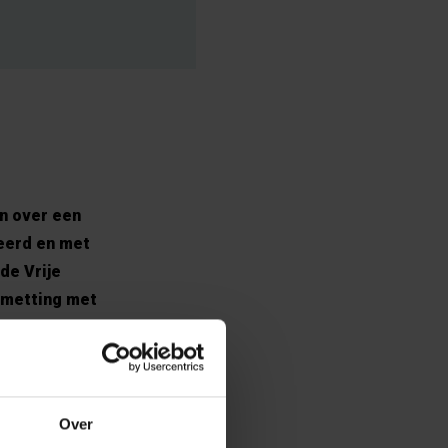
n over een
leerd en met
de Vrije
esmetting met
rkomen dat de
 ook steeds
Over
aarmee zouden