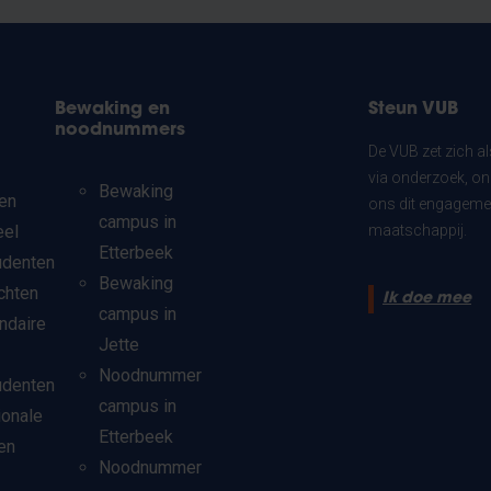
Bewaking en
Steun VUB
noodnummers
De VUB zet zich a
via onderzoek, on
Bewaking
en
ons dit engagemen
campus in
eel
maatschappij.
Etterbeek
udenten
Bewaking
chten
Ik doe mee
campus in
ndaire
Jette
Noodnummer
udenten
campus in
ionale
Etterbeek
en
Noodnummer