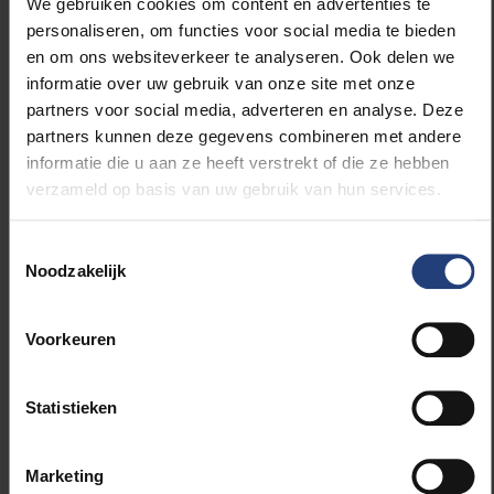
We gebruiken cookies om content en advertenties te
aan de Vrije Universiteit Brussel en bekroond tijdens
personaliseren, om functies voor social media te bieden
het jaarlijks kongres van de European Society of
en om ons websiteverkeer te analyseren. Ook delen we
Lymphology met de Isidor Caplan prijs toonde
informatie over uw gebruik van onze site met onze
eveneens aan dat andullatie de bloedcirculatie en
partners voor social media, adverteren en analyse. Deze
lymfestroom op significante wijze stimuleert.
partners kunnen deze gegevens combineren met andere
informatie die u aan ze heeft verstrekt of die ze hebben
verzameld op basis van uw gebruik van hun services.
"De nevenwerkingen van kanker(behandelingen),
Toestemmingsselectie
zoals onder andere het lymfoedeem, vragen in veel
Noodzakelijk
gevallen een levenslange (na)behandeling. Dat is niet
alleen een zware dobber voor patiënten die zo
telkens herinnerd blijven aan een moeilijke periode.
Voorkeuren
Dit kost ook handenvol geld aan onze
gezondheidszorg. Andullatie-therapie kan hier dus
Statistieken
mogelijk een uitweg bieden. Binnen de leerstoel
zullen we daarom onderzoeken welke plaats
Andullatie kan innemen bij een
Marketing