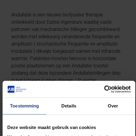
Andullatie is een nieuwe biofysieke therapie
ontwikkeld door Duitse ingenieurs waarbij vaste
patronen van mechanische trillingen gecombineerd
worden met willekeurig veranderende frequentie en
amplitudo ( stochastische frequentie en amplitudo
modulatie ) dikwijls toegepast samen met infrarode
warmte. Patiënten moeten hiervoor in horizontale
positie plaatsnemen op een Andullatie toestel
zodanig dat deze bijzondere Andullatietrillingen diep
in het lichaam kunnen dringen. Uit eerder
wetenschappelijk onderzoek is gebleken dat deze
therapie succesvol pijn bestrijdt en een positief effect
heeft op de gezondheidstoestand van de gebruiker :
Toestemming
Details
Over
uit een enquête bij 7000 patiënten met chronische
pijn die een jaar lang met Andullatie werden
behandeld, bleek dat 78% minder of geen medicatie
Deze website maakt gebruik van cookies
meer gebruikten. Een ander onderzoek , uitgevoerd