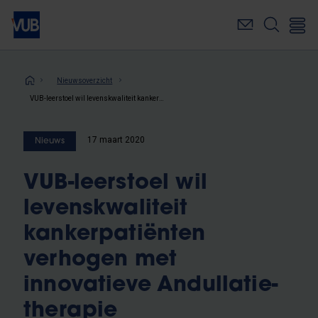
Overslaan
en
naar
de
inhoud
Kruimelpad
Nieuwsoverzicht
gaan
VUB-leerstoel wil levenskwaliteit kankerpatiënten verhogen met innovatieve Andullatie-therapie
17 maart 2020
Nieuws
VUB-leerstoel wil
levenskwaliteit
kankerpatiënten
verhogen met
innovatieve Andullatie-
therapie