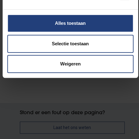
kankerbehandeling”,
aldus Prof. Dr. Adriaenssens.
Alles toestaan
Lees meer over:
Selectie toestaan
Wetenschap en onderzoek
Weigeren
Stond er een fout op deze pagina?
Laat het ons weten