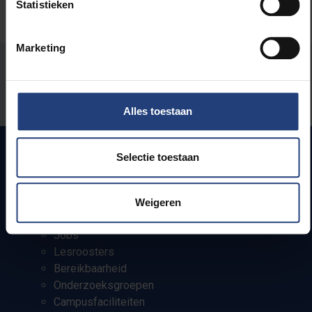
Statistieken
Marketing
Stond er een fout op deze pagina?
Laat het ons weten
Alles toestaan
Selectie toestaan
Snel naar
Weigeren
Webmail
Jobs
Lesroosters
Bereikbaarheid
Onderzoeksgroepen
Campusfaciliteiten