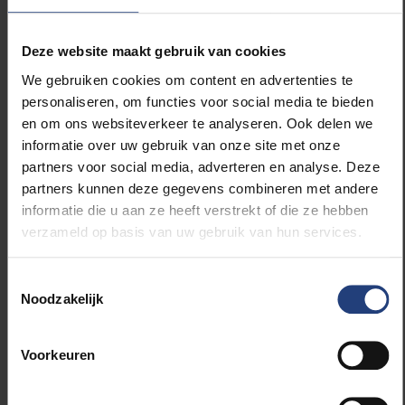
juridische en psychologische bijstand.
Deze website maakt gebruik van cookies
In het belang van de strafklacht en de
tuchtprocedure zal de VUB zich voorlopig onthouden
We gebruiken cookies om content en advertenties te
van verdere commentaar en informatie.
personaliseren, om functies voor social media te bieden
en om ons websiteverkeer te analyseren. Ook delen we
informatie over uw gebruik van onze site met onze
VUB-rector Jan Danckaert:
‘Grensoverschrijdend
partners voor social media, adverteren en analyse. Deze
gedrag wordt niet getolereerd aan de VUB. Nu niet,
partners kunnen deze gegevens combineren met andere
straks niet, nooit meer. Ons meldpunt YANA neemt
informatie die u aan ze heeft verstrekt of die ze hebben
elke klacht, alsook de indieners ervan, bijzonder
verzameld op basis van uw gebruik van hun services.
ernstig. Wanneer grensoverschrijdend gedrag zich
voordoet, ondernemen we actie en voorzien we de
nodige begeleiding en ondersteuning van melders en
Toestemmingsselectie
Noodzakelijk
slachtoffers doorheen het – voor hen loodzware –
proces. Ze staan er niet alleen voor.’
Voorkeuren