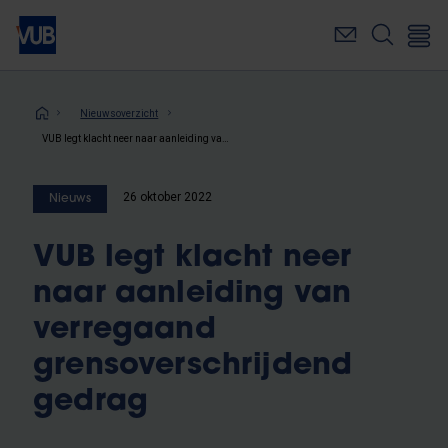
Overslaan
en
naar
de
inhoud
Kruimelpad
Nieuwsoverzicht
gaan
VUB legt klacht neer naar aanleiding van verregaand grensoverschrijdend gedrag
26 oktober 2022
Nieuws
VUB legt klacht neer
naar aanleiding van
verregaand
grensoverschrijdend
gedrag