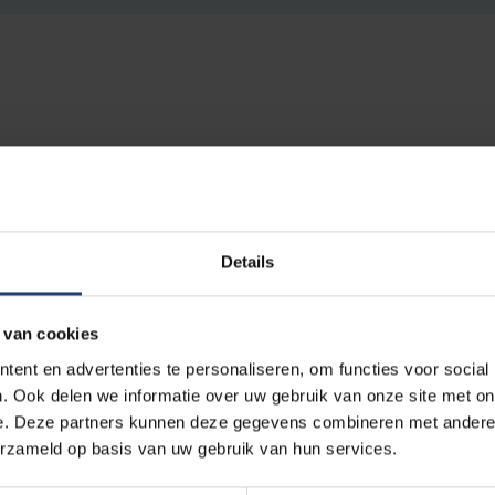
gering zet sterk in op de afbouw van dierproeven waar al
rin geniet de VUB, en meer bepaald
het onderzoeksteam va
Details
utatie.
n het plan startte de universiteit op 25 september 2017
 van cookies
el de research naar alternatieve onderzoeksmethoden te 
ent en advertenties te personaliseren, om functies voor social
ouwt voort op 25 jaar toponderzoek door VUB-professor V
. Ook delen we informatie over uw gebruik van onze site met on
e. Deze partners kunnen deze gegevens combineren met andere i
lternatief voor dierproefonderzoek in (bio)medische rese
erzameld op basis van uw gebruik van hun services.
instellingen, waaronder de VUB, gemachtigd om in 84 labo’