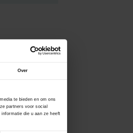
ternatieve
n professor
Over
 een
versterken.
 media te bieden en om ons
era Rogiers
ze partners voor social
nformatie die u aan ze heeft
arch.
s aan