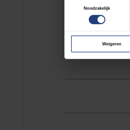
Toestemmingsselectie
onderzoek met dierproeven t
Noodzakelijk
maar ook met de samenleving 
creëren.
Ook op Europees niveau zal 
Weigeren
Dat wordt noodzakelijk geac
langer in ons land gebeuren.