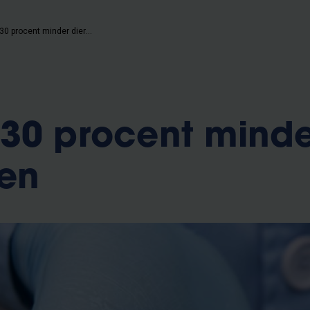
VUB naar 30 procent minder dierproeven
30 procent minde
ven