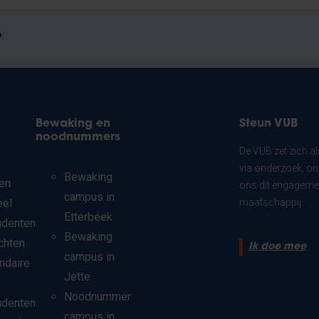
?
Bewaking en
Steun VUB
noodnummers
De VUB zet zich a
via onderzoek, on
Bewaking
en
ons dit engagemen
campus in
eel
maatschappij.
Etterbeek
udenten
Bewaking
chten
Ik doe mee
campus in
ndaire
Jette
Noodnummer
udenten
campus in