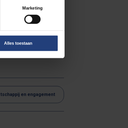
stellingen,
Marketing
gvlak te
pak te komen.
Alles toestaan
zoeken niet
tschappij en engagement