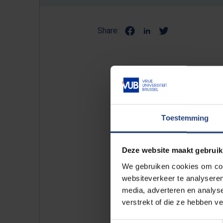
Share:
Het plan van de Brusselse re
testen beschikbaar zijn. Daa
Toestemming
Vera Rogiers
, een sterke rep
Nog voor de bekendmaking va
Deze website maakt gebruik
innovatiecentrum met als do
We gebruiken cookies om cont
Dat ‘
Innovation Centre 3Rs
’ b
websiteverkeer te analyseren
media, adverteren en analys
naar in-vitromethoden als a
verstrekt of die ze hebben v
In Brussel zijn 5 onderzoeks