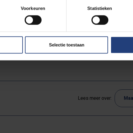
e doen. De Brusselse regering wil met die onderzoeksin
Voorkeuren
Statistieken
in haar geheel, in overleg treden teneinde een ruim draa
een overleg worden opgezet om tot een gezamenlijke aan
Selectie toestaan
ht om te vermijden dat bepaalde wetenschappelijke onder
Lees meer over:
Maa