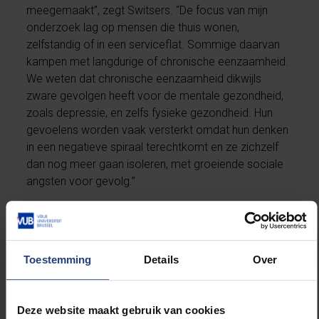
meegemaakt”, zegt Switsers. “De focus van mijn
onderzoek lag op mensen die thuis wonen,
zelfstandig of in een serviceflat. Sommige daarvan
kampen met langdurige of chronische eenzaamheid.
We weten dat chronische eenzaamheid dikwijls
zware gevolgen heeft voor de mentale gezondheid,
zoals depressie, en zelfs fysieke gezondheid. Hun
gevoelens worden vaak versterkt omdat hun denken
in een negatieve spiraal terechtkomt en ze zichzelf
dan nog meer gaan isoleren, met groeiende sociale
angsten voor gevolg.”
Volgens de onderzoeker zijn de eenzamen van nu
wellicht ook de eenzamen van later en is het nodig
om eenzame jongeren nu al preventief te benaderen.
Toestemming
Details
Over
“Het probleem daarbij is dat ze soms moeilijk
benaderbaar zijn”, aldus Switsers. “Hun omgeving en
de buitenwereld moeten zich evenwel bewust zijn
Deze website maakt gebruik van cookies