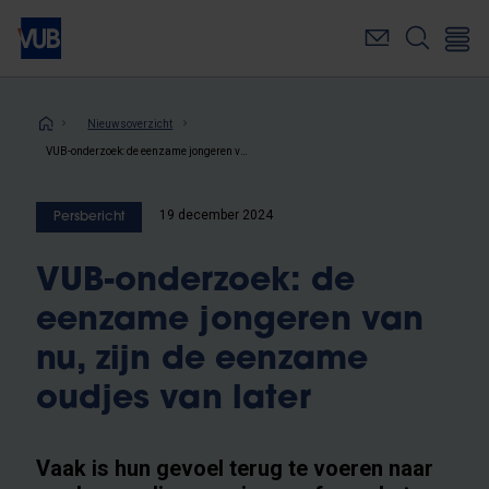
Overslaan
en
naar
de
inhoud
Kruimelpad
Nieuwsoverzicht
gaan
VUB-onderzoek: de eenzame jongeren van nu, zijn de eenzame oudjes van later
19 december 2024
Persbericht
VUB-onderzoek: de
eenzame jongeren van
nu, zijn de eenzame
oudjes van later
Vaak is hun gevoel terug te voeren naar