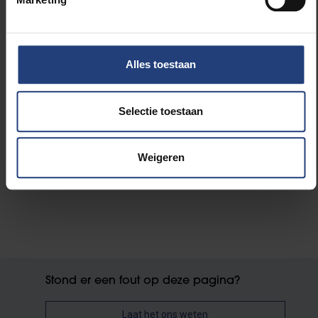
voldoende ontmoetingsplekken.”
Alles toestaan
Lees meer over:
Selectie toestaan
Faculteit Psychologie en
Educatiewetenschappen
Weigeren
Stond er een fout op deze pagina?
Laat het ons weten