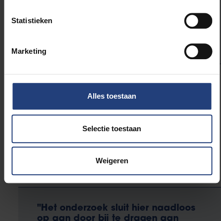
voegt Aerts toe. “Met de juiste
steun hopen we snel de stap naar
Statistieken
mensen te zetten.”
Marketing
Alles toestaan
De publicatie van deze studie komt op een
symbolisch moment, vlak voor Wereld AIDS Dag op
Selectie toestaan
1 december. Dit jaar staat de dag in het teken van het
thema
"End Inequalities. End AIDS. End Pandemics.
Weigeren
"Het onderzoek sluit hier naadloos
op aan door bij te dragen aan