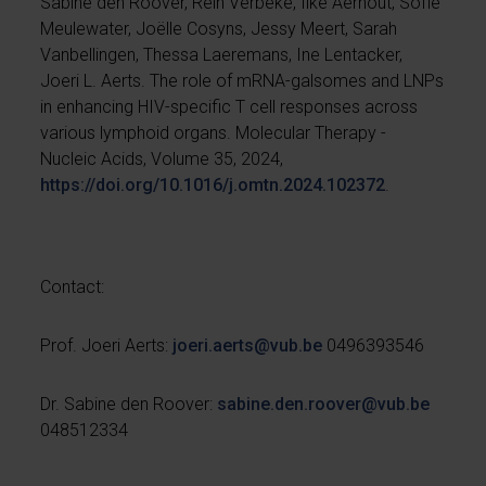
Sabine den Roover, Rein Verbeke, Ilke Aernout, Sofie
Meulewater, Joëlle Cosyns, Jessy Meert, Sarah
Vanbellingen, Thessa Laeremans, Ine Lentacker,
Joeri L. Aerts. The role of mRNA-galsomes and LNPs
in enhancing HIV-specific T cell responses across
various lymphoid organs. Molecular Therapy -
Nucleic Acids, Volume 35, 2024,
https://doi.org/10.1016/j.omtn.2024.102372
.
Contact:
Prof. Joeri Aerts:
joeri.aerts@vub.be
0496393546
Dr. Sabine den Roover:
sabine.den.roover@vub.be
048512334