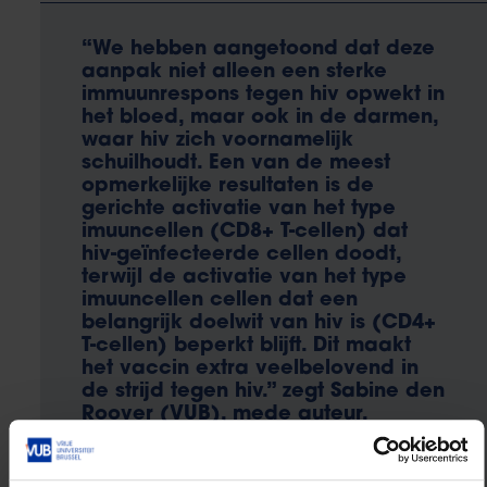
“We hebben aangetoond dat deze
aanpak niet alleen een sterke
immuunrespons tegen hiv opwekt in
het bloed, maar ook in de darmen,
waar hiv zich voornamelijk
schuilhoudt. Een van de meest
opmerkelijke resultaten is de
gerichte activatie van het type
imuuncellen (CD8+ T-cellen) dat
hiv-geïnfecteerde cellen doodt,
terwijl de activatie van het type
imuuncellen cellen dat een
belangrijk doelwit van hiv is (CD4+
T-cellen) beperkt blijft. Dit maakt
het vaccin extra veelbelovend in
de strijd tegen hiv.” zegt Sabine den
Roover (VUB), mede auteur.