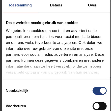
Toestemming
Details
Over
Deze website maakt gebruik van cookies
Perspectief voor de behandeling van patiënten
We gebruiken cookies om content en advertenties te
met hiv
personaliseren, om functies voor social media te bieden
en om ons websiteverkeer te analyseren. Ook delen we
Hoewel het onderzoek tot nu toe in muizen werd
informatie over uw gebruik van onze site met onze
uitgevoerd, zijn de onderzoekers optimistisch over
partners voor social media, adverteren en analyse. Deze
potentiële menselijke toepassing.
partners kunnen deze gegevens combineren met andere
informatie die u aan ze heeft verstrekt of die ze hebben
verzameld op basis van uw gebruik van hun services.
Toestemmingsselectie
“We hebben al jaren ervaring met
Noodzakelijk
klinische tests op dit gebied, en dit
nieuwe vaccin biedt een unieke
kans om een verschil te maken
Voorkeuren
voor hiv-patiënten wereldwijd,”