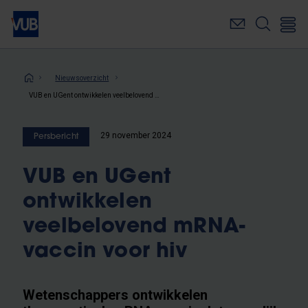
Overslaan
en
naar
de
inhoud
Kruimelpad
Nieuwsoverzicht
gaan
VUB en UGent ontwikkelen veelbelovend mRNA-vaccin voor hiv
29 november 2024
Persbericht
VUB en UGent
ontwikkelen
veelbelovend mRNA-
vaccin voor hiv
Wetenschappers ontwikkelen