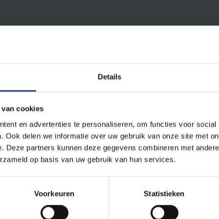
Details
n oversterfte, zal wellicht niemand verbazen. Maar om hoeveel ex
 van cookies
ofessor
Johan Surkyn
van de VUB-onderzoeksgroep
Interface
ent en advertenties te personaliseren, om functies voor social
nden maart en april, het hoogtepunt van de crisis, zijn er twee 
. Ook delen we informatie over uw gebruik van onze site met on
e. Deze partners kunnen deze gegevens combineren met andere i
verwacht. Brussel en Limburg zijn daarbij de zwaarst getroffen 
erzameld op basis van uw gebruik van hun services.
erfte zo'n 35 procent. Professor Surkyn bestudeerde ook de cijf
.
Voorkeuren
Statistieken