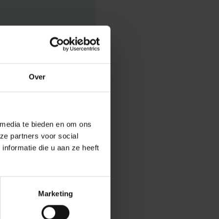
Over
tra gevallen
 Demography
 media te bieden en om ons
keer zoveel
ze partners voor social
nformatie die u aan ze heeft
gebieden in ons
ers van
Marketing