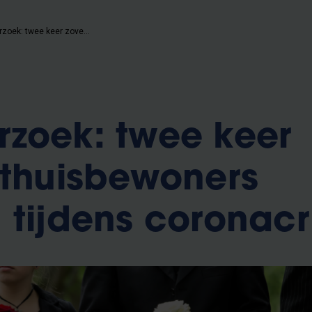
VUB-onderzoek: twee keer zoveel rusthuisbewoners overleden tijdens coronacrisis
zoek: twee keer
sthuisbewoners
 tijdens coronacri