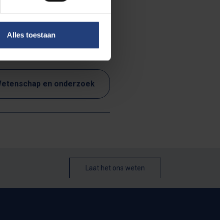
Alles toestaan
etenschap en onderzoek
Laat het ons weten