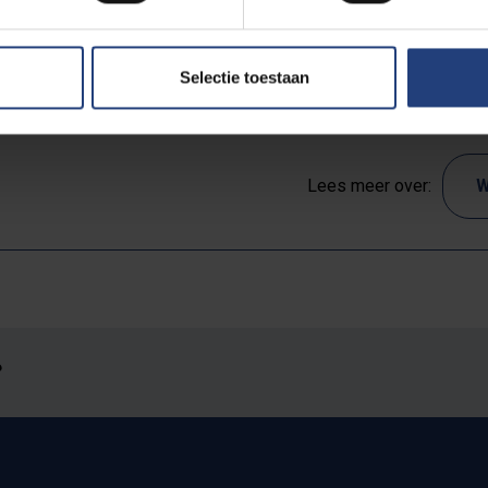
Selectie toestaan
Lees meer over:
W
?