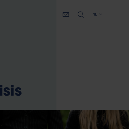
NL
sis