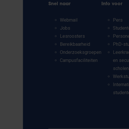
Snel naar
Info voor
Webmail
Pers
Jobs
Student
Lesroosters
Person
Bereikbaarheid
PhD-st
Onderzoeksgroepen
Leerkra
Campusfaciliteiten
en secu
scholen
Werkst
Internat
student