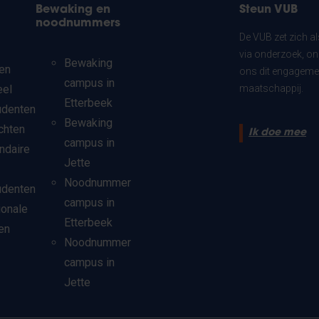
Bewaking en
Steun VUB
noodnummers
De VUB zet zich a
via onderzoek, on
Bewaking
en
ons dit engagemen
campus in
eel
maatschappij.
Etterbeek
udenten
Bewaking
chten
Ik doe mee
campus in
ndaire
Jette
Noodnummer
udenten
campus in
ionale
Etterbeek
en
Noodnummer
campus in
Jette