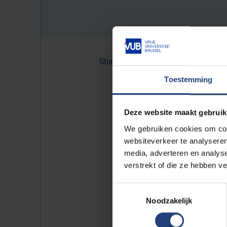
Share:
Toestemming
Dat de coronacrisis resulteert i
Deze website maakt gebruik
gaat het? Dat is precies wat pr
We gebruiken cookies om cont
heeft onderzocht. Tijdens de maa
websiteverkeer te analyseren
media, adverteren en analys
rusthuisbewoners overleden als 
verstrekt of die ze hebben v
land. Elders bedraagt de overst
Nederland. Lees meer op
vrt.be
Toestemmingsselectie
Noodzakelijk